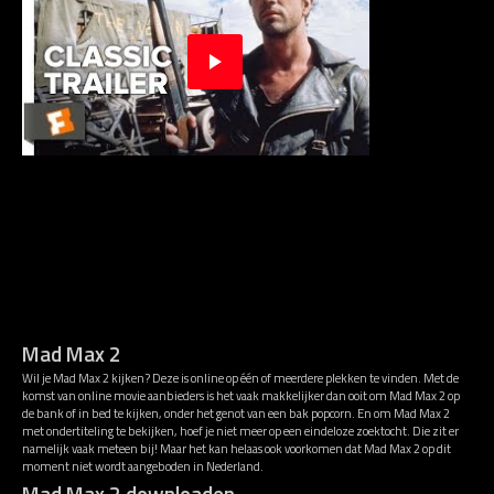
Mad Max 2
Wil je Mad Max 2 kijken? Deze is online op één of meerdere plekken te vinden. Met de
komst van online movie aanbieders is het vaak makkelijker dan ooit om Mad Max 2 op
de bank of in bed te kijken, onder het genot van een bak popcorn. En om Mad Max 2
met ondertiteling te bekijken, hoef je niet meer op een eindeloze zoektocht. Die zit er
namelijk vaak meteen bij! Maar het kan helaas ook voorkomen dat Mad Max 2 op dit
moment niet wordt aangeboden in Nederland.
Mad Max 2 downloaden