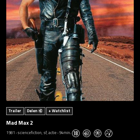
Trailer
Delen
+ Watchlist
Mad Max 2
1981
sciencefiction, sf, actie
94min.