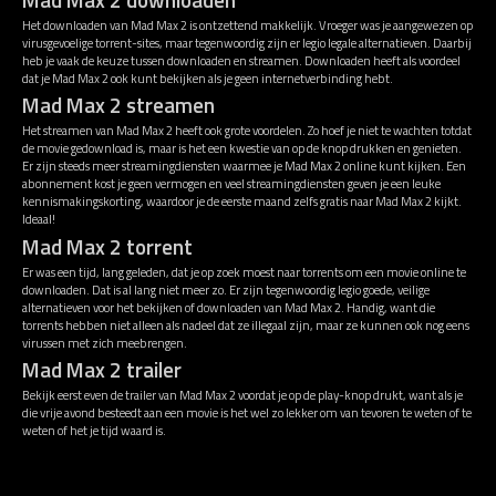
Het downloaden van Mad Max 2 is ontzettend makkelijk. Vroeger was je aangewezen op
virusgevoelige torrent-sites, maar tegenwoordig zijn er legio legale alternatieven. Daarbij
heb je vaak de keuze tussen downloaden en streamen. Downloaden heeft als voordeel
dat je Mad Max 2 ook kunt bekijken als je geen internetverbinding hebt.
Mad Max 2 streamen
Het streamen van Mad Max 2 heeft ook grote voordelen. Zo hoef je niet te wachten totdat
de movie gedownload is, maar is het een kwestie van op de knop drukken en genieten.
Er zijn steeds meer streamingdiensten waarmee je Mad Max 2 online kunt kijken. Een
abonnement kost je geen vermogen en veel streamingdiensten geven je een leuke
kennismakingskorting, waardoor je de eerste maand zelfs gratis naar Mad Max 2 kijkt.
Ideaal!
Mad Max 2 torrent
Er was een tijd, lang geleden, dat je op zoek moest naar torrents om een movie online te
downloaden. Dat is al lang niet meer zo. Er zijn tegenwoordig legio goede, veilige
alternatieven voor het bekijken of downloaden van Mad Max 2. Handig, want die
torrents hebben niet alleen als nadeel dat ze illegaal zijn, maar ze kunnen ook nog eens
virussen met zich meebrengen.
Mad Max 2 trailer
Bekijk eerst even de trailer van Mad Max 2 voordat je op de play-knop drukt, want als je
die vrije avond besteedt aan een movie is het wel zo lekker om van tevoren te weten of te
weten of het je tijd waard is.