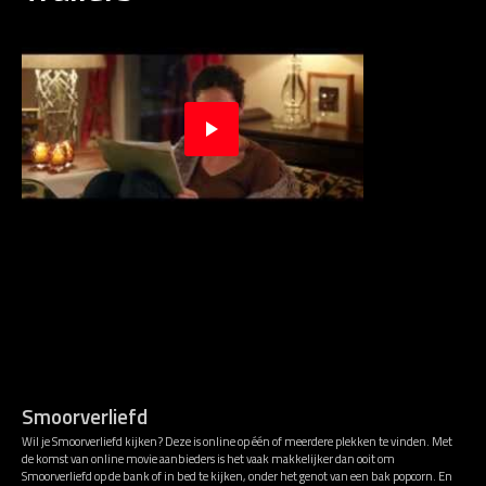
Smoorverliefd
Wil je Smoorverliefd kijken? Deze is online op één of meerdere plekken te vinden. Met
de komst van online movie aanbieders is het vaak makkelijker dan ooit om
Smoorverliefd op de bank of in bed te kijken, onder het genot van een bak popcorn. En