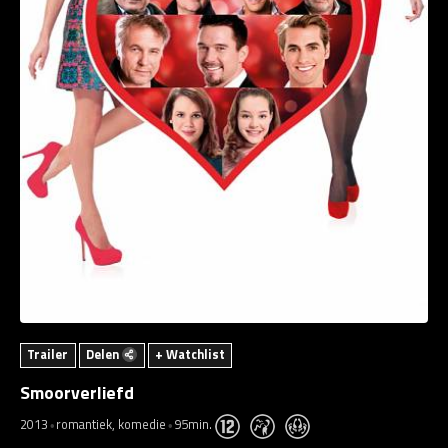
Trailer
Delen
+ Watchlist
Smoorverliefd
2013
romantiek, komedie
95min.