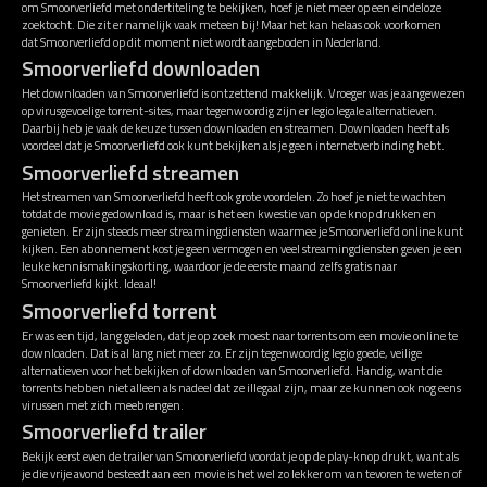
om Smoorverliefd met ondertiteling te bekijken, hoef je niet meer op een eindeloze
zoektocht. Die zit er namelijk vaak meteen bij! Maar het kan helaas ook voorkomen
dat Smoorverliefd op dit moment niet wordt aangeboden in Nederland.
Smoorverliefd downloaden
Het downloaden van Smoorverliefd is ontzettend makkelijk. Vroeger was je aangewezen
op virusgevoelige torrent-sites, maar tegenwoordig zijn er legio legale alternatieven.
Daarbij heb je vaak de keuze tussen downloaden en streamen. Downloaden heeft als
voordeel dat je Smoorverliefd ook kunt bekijken als je geen internetverbinding hebt.
Smoorverliefd streamen
Het streamen van Smoorverliefd heeft ook grote voordelen. Zo hoef je niet te wachten
totdat de movie gedownload is, maar is het een kwestie van op de knop drukken en
genieten. Er zijn steeds meer streamingdiensten waarmee je Smoorverliefd online kunt
kijken. Een abonnement kost je geen vermogen en veel streamingdiensten geven je een
leuke kennismakingskorting, waardoor je de eerste maand zelfs gratis naar
Smoorverliefd kijkt. Ideaal!
Smoorverliefd torrent
Er was een tijd, lang geleden, dat je op zoek moest naar torrents om een movie online te
downloaden. Dat is al lang niet meer zo. Er zijn tegenwoordig legio goede, veilige
alternatieven voor het bekijken of downloaden van Smoorverliefd. Handig, want die
torrents hebben niet alleen als nadeel dat ze illegaal zijn, maar ze kunnen ook nog eens
virussen met zich meebrengen.
Smoorverliefd trailer
Bekijk eerst even de trailer van Smoorverliefd voordat je op de play-knop drukt, want als
je die vrije avond besteedt aan een movie is het wel zo lekker om van tevoren te weten of