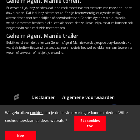
Geheim Agent Marnie torrent
Er was een tijd, lang geleden, dat je op zoek moest naar torrents om een movie online te
downloaden. Dat is al lang niet meer zo. Er zijn tegenwoordig legio goede, veilige
alternatieven voor het bekijken of downloaden van Geheim Agent Marnie. Handig,
want die torrents hebben niet alleen als nadeel dat ze illegaal zijn, maar ze kunnen ook
nog eens virussen met zich meebrengen.
Geheim Agent Marnie trailer
Bekijk eerst even de trailer van Geheim Agent Marnie voordat je op de play-knop drukt,
want als je die vrije avond besteedt aan een movie is het wel zo lekker om van tevoren te
weten of te weten of het je tijd waard is.
Disclaimer
Algemene voorwaarden
We gebruiken
cookies
om je de beste ervaring te kunnen bieden. Wil je
© 2026 Stichting Film.nl All rights reserved.
cookies toestaan op deze website ?
Sta cookies
toe
Nee