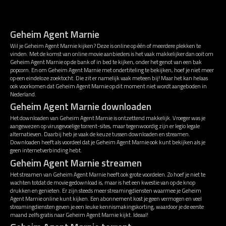
Geheim Agent Marnie
Wil je Geheim Agent Marnie kijken? Deze is online op één of meerdere plekken te
vinden. Met de komst van online movie aanbieders is het vaak makkelijker dan ooit om
Geheim Agent Marnie op de bank of in bed te kijken, onder het genot van een bak
popcorn. En om Geheim Agent Marnie met ondertiteling te bekijken, hoef je niet meer
op een eindeloze zoektocht. Die zit er namelijk vaak meteen bij! Maar het kan helaas
ook voorkomen dat Geheim Agent Marnie op dit moment niet wordt aangeboden in
Nederland.
Geheim Agent Marnie downloaden
Het downloaden van Geheim Agent Marnie is ontzettend makkelijk. Vroeger was je
aangewezen op virusgevoelige torrent-sites, maar tegenwoordig zijn er legio legale
alternatieven. Daarbij heb je vaak de keuze tussen downloaden en streamen.
Downloaden heeft als voordeel dat je Geheim Agent Marnie ook kunt bekijken als je
geen internetverbinding hebt.
Geheim Agent Marnie streamen
Het streamen van Geheim Agent Marnie heeft ook grote voordelen. Zo hoef je niet te
wachten totdat de movie gedownload is, maar is het een kwestie van op de knop
drukken en genieten. Er zijn steeds meer streamingdiensten waarmee je Geheim
Agent Marnie online kunt kijken. Een abonnement kost je geen vermogen en veel
streamingdiensten geven je een leuke kennismakingskorting, waardoor je de eerste
maand zelfs gratis naar Geheim Agent Marnie kijkt. Ideaal!