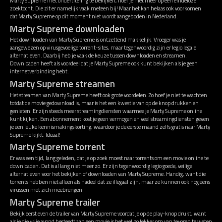
Marty Supreme met ondertiteling te bekijken, hoef je niet meer op een eindeloze
zoektocht. Die zit er namelijk vaak meteen bij! Maar het kan helaas ook voorkomen
dat Marty Supreme op dit moment niet wordt aangeboden in Nederland.
Marty Supreme downloaden
Het downloaden van Marty Supreme is ontzettend makkelijk. Vroeger was je
aangewezen op virusgevoelige torrent-sites, maar tegenwoordig zijn er legio legale
alternatieven. Daarbij heb je vaak de keuze tussen downloaden en streamen.
Downloaden heeft als voordeel dat je Marty Supreme ook kunt bekijken als je geen
internetverbinding hebt.
Marty Supreme streamen
Het streamen van Marty Supreme heeft ook grote voordelen. Zo hoef je niet te wachten
totdat de movie gedownload is, maar is het een kwestie van op de knop drukken en
genieten. Er zijn steeds meer streamingdiensten waarmee je Marty Supreme online
kunt kijken. Een abonnement kost je geen vermogen en veel streamingdiensten geven
je een leuke kennismakingskorting, waardoor je de eerste maand zelfs gratis naar Marty
Supreme kijkt. Ideaal!
Marty Supreme torrent
Er was een tijd, lang geleden, dat je op zoek moest naar torrents om een movie online te
downloaden. Dat is al lang niet meer zo. Er zijn tegenwoordig legio goede, veilige
alternatieven voor het bekijken of downloaden van Marty Supreme. Handig, want die
torrents hebben niet alleen als nadeel dat ze illegaal zijn, maar ze kunnen ook nog eens
virussen met zich meebrengen.
Marty Supreme trailer
Bekijk eerst even de trailer van Marty Supreme voordat je op de play-knop drukt, want
als je die vrije avond besteedt aan een movie is het wel zo lekker om van tevoren te weten