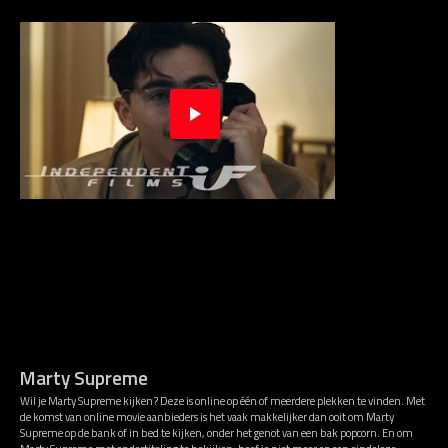
Marty Supreme
Wil je Marty Supreme kijken? Deze is online op één of meerdere plekken te vinden. Met
de komst van online movie aanbieders is het vaak makkelijker dan ooit om Marty
Supreme op de bank of in bed te kijken, onder het genot van een bak popcorn. En om