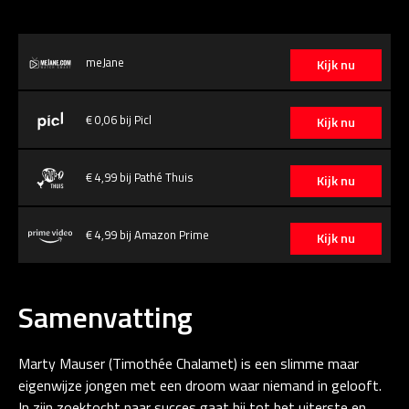
meJane
Kijk nu
€ 0,06 bij Picl
Kijk nu
€ 4,99 bij Pathé Thuis
Kijk nu
€ 4,99 bij Amazon Prime
Kijk nu
Samenvatting
Marty Mauser (Timothée Chalamet) is een slimme maar
eigenwijze jongen met een droom waar niemand in gelooft.
In zijn zoektocht naar succes gaat hij tot het uiterste en