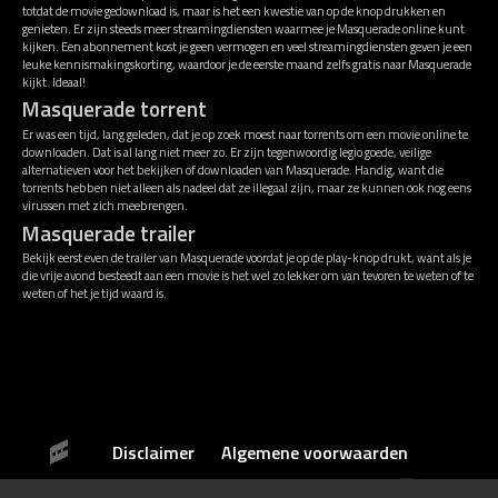
totdat de movie gedownload is, maar is het een kwestie van op de knop drukken en
genieten. Er zijn steeds meer streamingdiensten waarmee je Masquerade online kunt
kijken. Een abonnement kost je geen vermogen en veel streamingdiensten geven je een
leuke kennismakingskorting, waardoor je de eerste maand zelfs gratis naar Masquerade
kijkt. Ideaal!
Masquerade torrent
Er was een tijd, lang geleden, dat je op zoek moest naar torrents om een movie online te
downloaden. Dat is al lang niet meer zo. Er zijn tegenwoordig legio goede, veilige
alternatieven voor het bekijken of downloaden van Masquerade. Handig, want die
torrents hebben niet alleen als nadeel dat ze illegaal zijn, maar ze kunnen ook nog eens
virussen met zich meebrengen.
Masquerade trailer
Bekijk eerst even de trailer van Masquerade voordat je op de play-knop drukt, want als je
die vrije avond besteedt aan een movie is het wel zo lekker om van tevoren te weten of te
weten of het je tijd waard is.
Disclaimer
Algemene voorwaarden