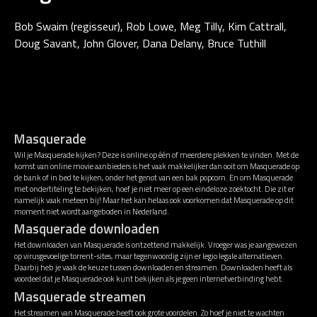
Bob Swaim (regisseur), Rob Lowe, Meg Tilly, Kim Cattrall,
Doug Savant, John Glover, Dana Delany, Bruce Tuthill
Masquerade
Wil je Masquerade kijken? Deze is online op één of meerdere plekken te vinden. Met de
komst van online movie aanbieders is het vaak makkelijker dan ooit om Masquerade op
de bank of in bed te kijken, onder het genot van een bak popcorn. En om Masquerade
met ondertiteling te bekijken, hoef je niet meer op een eindeloze zoektocht. Die zit er
namelijk vaak meteen bij! Maar het kan helaas ook voorkomen dat Masquerade op dit
moment niet wordt aangeboden in Nederland.
Masquerade downloaden
Het downloaden van Masquerade is ontzettend makkelijk. Vroeger was je aangewezen
op virusgevoelige torrent-sites, maar tegenwoordig zijn er legio legale alternatieven.
Daarbij heb je vaak de keuze tussen downloaden en streamen. Downloaden heeft als
voordeel dat je Masquerade ook kunt bekijken als je geen internetverbinding hebt.
Masquerade streamen
Het streamen van Masquerade heeft ook grote voordelen. Zo hoef je niet te wachten