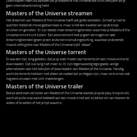
Downloaden heeft als voordeel dat je Masters of the Universe ook kunt bekijken als je
geen internetverbinding hebt.
Masters of the Universe streamen
Het streamen van Masters of the Universe heeft ook grote voordelen. Zo hoef je niet te
wachten totdat de movie gedownload is, maar is het een kwestie van op de knop
drukken en genieten. Er zijn steeds meer streamingdiensten waarmee je Masters of the
Universe online kunt kijken. Een abonnement kost je geen vermogen en veel
streamingdiensten geven je een leuke kennismakingskorting, waardoor je de eerste
maand zelfs gratis naar Masters of the Universe kijkt. Ideaal!
Masters of the Universe torrent
Er was een tijd, lang geleden, dat je op zoek moest naar torrents om een movie online te
downloaden. Dat is al lang niet meer zo. Er zijn tegenwoordig legio goede, veilige
alternatieven voor het bekijken of downloaden van Masters of the Universe. Handig,
want die torrents hebben niet alleen als nadeel dat ze illegaal zijn, maar ze kunnen ook
nog eens virussen met zich meebrengen.
Masters of the Universe trailer
Bekijk eerst even de trailer van Masters of the Universe voordat je op de play-knop drukt,
want als je die vrije avond besteedt aan een movie is het wel zo lekker om van tevoren te
weten of te weten of het je tijd waard is.