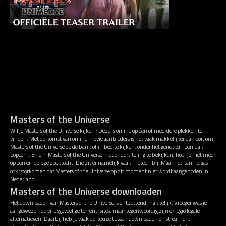
Masters of the Universe
Wil je Masters of the Universe kijken? Deze is online op één of meerdere plekken te
vinden. Met de komst van online movie aanbieders is het vaak makkelijker dan ooit om
Masters of the Universe op de bank of in bed te kijken, onder het genot van een bak
popcorn. En om Masters of the Universe met ondertiteling te bekijken, hoef je niet meer
op een eindeloze zoektocht. Die zit er namelijk vaak meteen bij! Maar het kan helaas
ook voorkomen dat Masters of the Universe op dit moment niet wordt aangeboden in
Nederland.
Masters of the Universe downloaden
Het downloaden van Masters of the Universe is ontzettend makkelijk. Vroeger was je
aangewezen op virusgevoelige torrent-sites, maar tegenwoordig zijn er legio legale
alternatieven. Daarbij heb je vaak de keuze tussen downloaden en streamen.