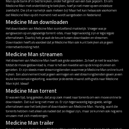
Man op de bank of in bed te kijken, onder het genot van een bak popcorn. En om
Medicine Man met ondertiteling te bekijken, hoef je niet meer op een eindeloze
zoektocht. Die zit er namelijk vaak meteen bij! Maar het kan helaas ook voorkomen
dat Medicine Man op dit moment niet wordt aangeboden in Nederland.
Medicine Man downloaden
Het downloaden van Medicine Man is ontzettend makkelijk. Vroeger was je
aangewezen op virusgevoelige torrent-sites, maar tegenwoordig zijn er legio legale
alternatieven. Daarbij heb je vaak de keuze tussen downloaden en streamen.
Downloaden heeft als voordeel dat je Medicine Man ook kunt bekijken als je geen
internetverbinding hebt.
Medicine Man streamen
Het streamen van Medicine Man heeft ook grote voordelen. Zo hoef je niet te wachten
totdat de movie gedownload is, maar is het een kwestie van op de knop drukken en
genieten. Er zijn steeds meer streamingdiensten waarmee je Medicine Man online kunt
kijken. Een abonnement kost je geen vermogen en veel streamingdiensten geven je een
leuke kennismakingskorting, waardoor je de eerste maand zelfs gratis naar Medicine
Man kijkt. Ideaal!
Medicine Man torrent
Er was een tijd, lang geleden, dat je op zoek moest naar torrents om een movie online te
downloaden. Dat is al lang niet meer zo. Er zijn tegenwoordig legio goede, veilige
alternatieven voor het bekijken of downloaden van Medicine Man. Handig, want die
torrents hebben niet alleen als nadeel dat ze illegaal zijn, maar ze kunnen ook nog eens
virussen met zich meebrengen.
Medicine Man trailer