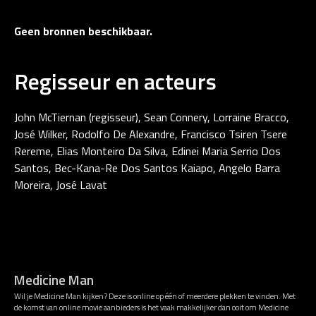
Geen bronnen beschikbaar.
Regisseur en acteurs
John McTiernan (regisseur), Sean Connery, Lorraine Bracco,
José Wilker, Rodolfo De Alexandre, Francisco Tsiren Tsere
Rereme, Elias Monteiro Da Silva, Edinei Maria Serrio Dos
Santos, Bec-Kana-Re Dos Santos Kaiapo, Angelo Barra
Moreira, José Lavat
Medicine Man
Wil je Medicine Man kijken? Deze is online op één of meerdere plekken te vinden. Met
de komst van online movie aanbieders is het vaak makkelijker dan ooit om Medicine