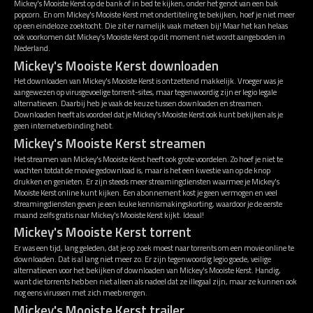
Mickey's Mooiste Kerst op de bank of in bed te kijken, onder het genot van een bak
popcorn. En om Mickey's Mooiste Kerst met ondertiteling te bekijken, hoef je niet meer
op een eindeloze zoektocht. Die zit er namelijk vaak meteen bij! Maar het kan helaas
ook voorkomen dat Mickey's Mooiste Kerst op dit moment niet wordt aangeboden in
Nederland.
Mickey's Mooiste Kerst downloaden
Het downloaden van Mickey's Mooiste Kerst is ontzettend makkelijk. Vroeger was je
aangewezen op virusgevoelige torrent-sites, maar tegenwoordig zijn er legio legale
alternatieven. Daarbij heb je vaak de keuze tussen downloaden en streamen.
Downloaden heeft als voordeel dat je Mickey's Mooiste Kerst ook kunt bekijken als je
geen internetverbinding hebt.
Mickey's Mooiste Kerst streamen
Het streamen van Mickey's Mooiste Kerst heeft ook grote voordelen. Zo hoef je niet te
wachten totdat de movie gedownload is, maar is het een kwestie van op de knop
drukken en genieten. Er zijn steeds meer streamingdiensten waarmee je Mickey's
Mooiste Kerst online kunt kijken. Een abonnement kost je geen vermogen en veel
streamingdiensten geven je een leuke kennismakingskorting, waardoor je de eerste
maand zelfs gratis naar Mickey's Mooiste Kerst kijkt. Ideaal!
Mickey's Mooiste Kerst torrent
Er was een tijd, lang geleden, dat je op zoek moest naar torrents om een movie online te
downloaden. Dat is al lang niet meer zo. Er zijn tegenwoordig legio goede, veilige
alternatieven voor het bekijken of downloaden van Mickey's Mooiste Kerst. Handig,
want die torrents hebben niet alleen als nadeel dat ze illegaal zijn, maar ze kunnen ook
nog eens virussen met zich meebrengen.
Mickey's Mooiste Kerst trailer