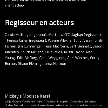
vriendschap.
Regisseur en acteurs
Carole Holliday (regisseur), Matthew O'Callaghan (regisseur),
Theresa Cullen (regisseur), Wayne Allwine, Tony Anselmo, Bill
Farmer, Jim Cummings, Tress MacNeille, Jeff Bennett, Jason
Marsden, Chuck McCann, Clive Revill, Russi Taylor, Alan
Young, Edie McClurg, Gene Weygandt, April Winchell, Corey
Burton, Shaun Fleming, Linda Harmon
Mickey's Mooiste Kerst
Wil je Mickey's Mooiste Kerst kijken? Deze is online op één of meerdere plekken te
vinden. Met de komst van online movie aanbieders is het vaak makkelijker dan ooit om