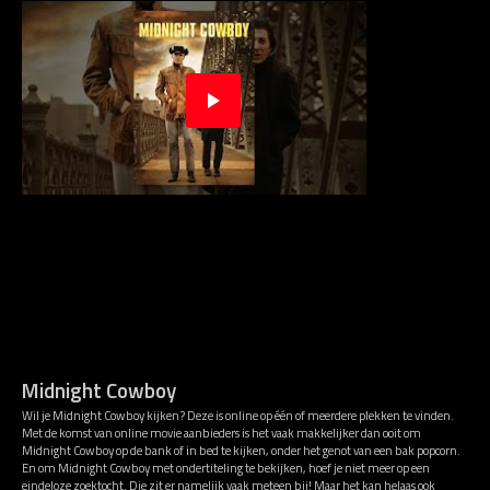
Midnight Cowboy
Wil je Midnight Cowboy kijken? Deze is online op één of meerdere plekken te vinden.
Met de komst van online movie aanbieders is het vaak makkelijker dan ooit om
Midnight Cowboy op de bank of in bed te kijken, onder het genot van een bak popcorn.
En om Midnight Cowboy met ondertiteling te bekijken, hoef je niet meer op een
eindeloze zoektocht. Die zit er namelijk vaak meteen bij! Maar het kan helaas ook