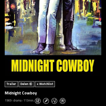
Trailer
Delen
+ Watchlist
Midnight Cowboy
1969
drama
113min.