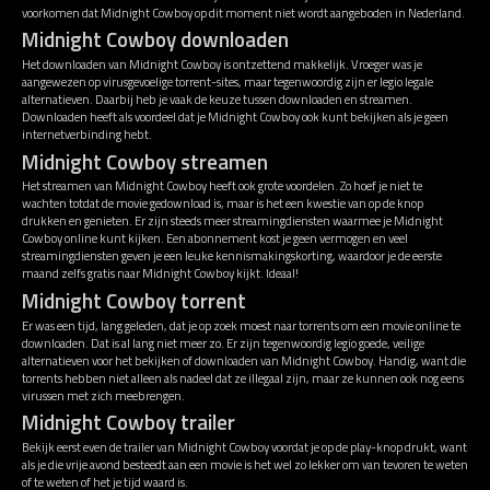
voorkomen dat Midnight Cowboy op dit moment niet wordt aangeboden in Nederland.
Midnight Cowboy downloaden
Het downloaden van Midnight Cowboy is ontzettend makkelijk. Vroeger was je
aangewezen op virusgevoelige torrent-sites, maar tegenwoordig zijn er legio legale
alternatieven. Daarbij heb je vaak de keuze tussen downloaden en streamen.
Downloaden heeft als voordeel dat je Midnight Cowboy ook kunt bekijken als je geen
internetverbinding hebt.
Midnight Cowboy streamen
Het streamen van Midnight Cowboy heeft ook grote voordelen. Zo hoef je niet te
wachten totdat de movie gedownload is, maar is het een kwestie van op de knop
drukken en genieten. Er zijn steeds meer streamingdiensten waarmee je Midnight
Cowboy online kunt kijken. Een abonnement kost je geen vermogen en veel
streamingdiensten geven je een leuke kennismakingskorting, waardoor je de eerste
maand zelfs gratis naar Midnight Cowboy kijkt. Ideaal!
Midnight Cowboy torrent
Er was een tijd, lang geleden, dat je op zoek moest naar torrents om een movie online te
downloaden. Dat is al lang niet meer zo. Er zijn tegenwoordig legio goede, veilige
alternatieven voor het bekijken of downloaden van Midnight Cowboy. Handig, want die
torrents hebben niet alleen als nadeel dat ze illegaal zijn, maar ze kunnen ook nog eens
virussen met zich meebrengen.
Midnight Cowboy trailer
Bekijk eerst even de trailer van Midnight Cowboy voordat je op de play-knop drukt, want
als je die vrije avond besteedt aan een movie is het wel zo lekker om van tevoren te weten
of te weten of het je tijd waard is.