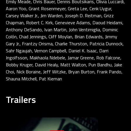
Emily Meade, Chris Bauer, Dennis Boutsikaris, Olivia Luccardi,
Aaron Yoo, Grant Rosenmeyer, Greta Lee, Cenk Uygur,
Carsey Walker Jr., Jim Warden, Joseph D. Reitman, Grizz
Chapman, Robert C. Kirk, Genevieve Adams, Daoud Heidami,
Anthony DeSando, Ivan Martin, John Ventimiglia, Dominic
Colón, Chad Jennings, Cliff Moylan, Brian Edwards, Jimmy
Gary Jr., Frantzy Orisma, Charlie Thurston, Patricia Dunnock,
Sahr Ngaujah, Vernon Campbell, Daniel K. Isaac, Darri
Ingolfsson, Makhaola Ndebele, Jamar Greene, Rob Falcone,
Bobby Kruger, David Healy, Matt Walton, Pun Bandhu, Jake
Choi, Nick Boraine, Jeff Witzke, Bryan Burton, Frank Pando,
Shauna Mitchell, Pat Kiernan
Trailers