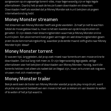
aangewezen op virusgevoelige torrent-sites, maar tegenwoordig zijn er legio legale
alternatieven. Daarbij heb je vaak de keuze tussen downloaden en streamen.
Downloaden heeft als voordeel dat je Money Monster ook kunt bekijken als je geen
internetverbinding hebt.
Money Monster streamen
Het streamen van Money Monster heeft ook grote voordelen. Zo hoef je niet te wachten
totdat de movie gedownload is, maar is het een kwestie van op de knop drukken en
genieten. Er zijn steeds meer streamingdiensten waarmee je Money Monster online
kunt kijken. Een abonnement kost je geen vermogen en veel streamingdiensten geven
je een leuke kennismakingskorting, waardoor je de eerste maand zelfs gratis naar Money
Monster kijkt. Ideaal!
Money Monster torrent
Er was een tijd, lang geleden, dat je op zoek moest naar torrents om een movie online te
downloaden. Dat is al lang niet meer zo. Er zijn tegenwoordig legio goede, veilige
alternatieven voor het bekijken of downloaden van Money Monster. Handig, want die
torrents hebben niet alleen als nadeel dat ze illegaal zijn, maar ze kunnen ook nog eens
virussen met zich meebrengen.
Money Monster trailer
Bekijk eerst even de trailer van Money Monster voordat je op de play-knop drukt, want
als je die vrije avond besteedt aan een movie is het wel zo lekker om van tevoren te weten
of te weten of het je tijd waard is.