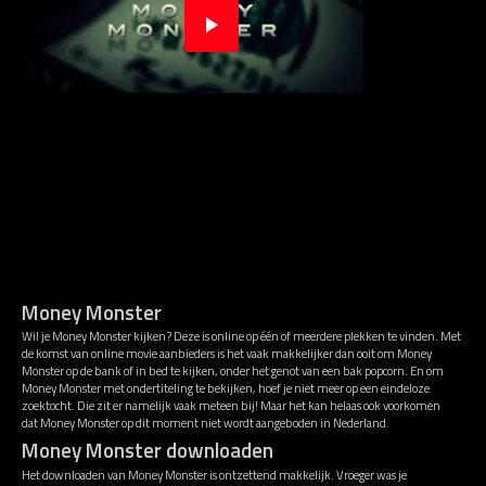
Money Monster
Wil je Money Monster kijken? Deze is online op één of meerdere plekken te vinden. Met
de komst van online movie aanbieders is het vaak makkelijker dan ooit om Money
Monster op de bank of in bed te kijken, onder het genot van een bak popcorn. En om
Money Monster met ondertiteling te bekijken, hoef je niet meer op een eindeloze
zoektocht. Die zit er namelijk vaak meteen bij! Maar het kan helaas ook voorkomen
dat Money Monster op dit moment niet wordt aangeboden in Nederland.
Money Monster downloaden
Het downloaden van Money Monster is ontzettend makkelijk. Vroeger was je