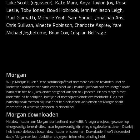
Luke Scott (regisseur), Kate Mara, Anya Taylor-Joy, Rose
Leslie, Toby Jones, Boyd Holbrook, Jennifer Jason Leigh,
Paul Giamatti, Michelle Yeoh, Sam Spruell, Jonathan Aris,
Chris Sullivan, Vinette Robinson, Charlotte Asprey, Yare
Michael Jegbefume, Brian Cox, Crispian Belfrage
Morgan
Wil je Morgan kijken? Deze is online op één of meerdere plekken te vinden. Met de
komst van online movie aanbieders is het vaak makkelijker dan ooit om Morgan op de
bank of in bed te kijken, onder het genot van een bak popcorn. En om Morgan met
ondertiteling te bekijken, hoef je niet meer op een eindeloze zoektocht. Die zit er
namelijk vaak meteen bij! Maar het kan helaas ook voorkomen dat Morgan op dit
moment niet wordt aangeboden in Nederland.
Morgan downloaden
Het downloaden van Morgan is ontzettend makkelijk. Vroeger was je aangewezen op
virusgevoelige torrent-sites, maar tegenwoordig zijn er legio legale alternatieven. Daarbij
heb je vaak de keuze tussen downloaden en streamen. Downloaden heeft als voordeel
dat je Morgan ook kunt bekijken als je geen internetverbinding hebt.