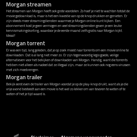
Morgan streamen
Het streamen van Morgan heeft ook grote voordelen. Zo hoef je niet te wachten totdat de
movie gedownload is, maar is het een kwestie van op de knop drukken en genieten. Er
zijn steeds meer streamingdiensten waarmee je Morgan online kunt kijken. Een
abonnement kost je geen vermogen en veel streamingdiensten geven je een leuke
kennismakingskorting, waardoor je de eerste maand zelfs gratis naar Morgan kijkt.
Ideaal!
Morgan torrent
Er was een tijd, lang geleden, dat je op zoek moest naar torrents om een movie online te
downloaden. Dat is al lang niet meer zo. Er zijn tegenwoordig legio goede, veilige
alternatieven voor het bekijken of downloaden van Morgan. Handig, want die torrents
hebben niet alleen als nadeel dat ze illegaal zijn, maar ze kunnen ook nog eens virussen
met zich meebrengen.
Morgan trailer
Bekijk eerst even de trailer van Morgan voordat je op de play-knop drukt, want als je die
vrije avond besteedt aan een movie is het wel zo lekker om van tevoren te weten of te
weten of het je tijd waard is.