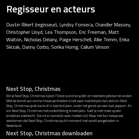
Regisseur en acteurs
Dustin Rikert (regisseur), Lyndsy Fonseca, Chandler Massey,
Christopher Lloyd, Lea Thompson, Eric Freeman, Matt
Walton, Nicholas Delany, Paige Herschell, Allie Trimm, Erika
Slezak, Danny Corbo, Sorika Horng, Callum Vinson
Next Stop, Christmas
Wil je Next Stop, Christmas kijken? Deze is online op één of meerdere plekken te vinden.
Met de komst van online movie aanbieders is het vaak makkelijker dan ooit om Next
Stop, Christmas op de bank of in bed te kijken, onder het genot van een bak popcorn. En
om Next Stop, Christmas met ondertiteling te bekijken, hoef je niet meer op een
eindeloze zoektocht. Die zit er namelijk vaak meteen bij! Maar het kan helaas ook
voorkomen dat Next Stop, Christmas op dit moment niet wordt aangeboden in
Nederland.
Next Stop, Christmas downloaden