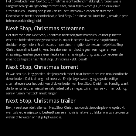
Het downloaden van Next Stop, Christmas is ontzettend makkelijk. Vroeger was je
aangewezen op virusgevoelige torrent-sites, maar tegenwoordig zijn er legio legale
alternatieven. Daarbij heb je vaak de keuze tussen downloaden en streamen.
Downloaden heeft als voordeel dat je Next Stop, Christmas ook kunt bekijken als je geen
internetverbinding hebt.
Next Stop, Christmas streamen
Het streamen van Next Stop, Christmas heeft ook grote voordelen. Zo hoef je niet te
wachten totdat de movie gedownload is, maar is het een kwestie van op de knop
drukken en genieten. Er zijn steeds meer streamingdiensten waarmee je Next Stop,
Christmas online kunt kijken. Een abonnement kost je geen vermogen en veel
streamingdiensten geven je een leuke kennismakingskorting, waardoor je de eerste
maand zelfs gratis naar Next Stop, Christmas kijkt. Ideaal!
Next Stop, Christmas torrent
Er was een tijd, lang geleden, dat je op zoek moest naar torrents om een movie online te
downloaden. Dat is al lang niet meer zo. Er zijn tegenwoordig legio goede, veilige
alternatieven voor het bekijken of downloaden van Next Stop, Christmas. Handig, want
die torrents hebben niet alleen als nadeel dat ze illegaal zijn, maar ze kunnen ook nog
eens virussen met zich meebrengen.
Next Stop, Christmas trailer
Bekijk eerst even de trailer van Next Stop, Christmas voordat je op de play-knop drukt,
want als je die vrije avond besteedt aan een movie is het wel zo lekker om van tevoren te
weten of te weten of het je tijd waard is.