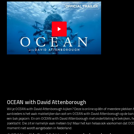
OCEAN with David Attenborough
Wil je OCEAN with David Attenborough kijken? Deze is online op één of meerdere plekken 
aanbieders is het vaak makkelijker dan ooit om OCEAN with David Attenborough op de bank 
een bak popcorn. En om OCEAN with David Attenborough met ondertiteling te bekijken, hoe
zoektocht. Die zit er namelijk vaak meteen bij! Maar het kan helaas ook voorkomen dat O
moment niet wordt aangeboden in Nederland.