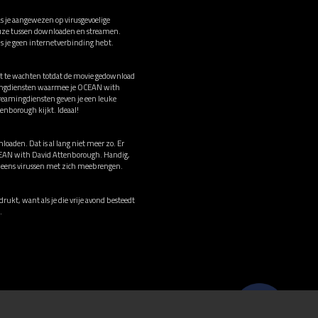
 je aangewezen op virusgevoelige
 keuze tussen downloaden en streamen.
s je geen internetverbinding hebt.
et te wachten totdat de movie gedownload
eamingdiensten waarmee je OCEAN with
reamingdiensten geven je een leuke
enborough kijkt. Ideaal!
loaden. Dat is al lang niet meer zo. Er
 OCEAN with David Attenborough. Handig,
og eens virussen met zich meebrengen.
rukt, want als je die vrije avond besteedt
.
© 2026 Stichting Film.nl All rights reserved.