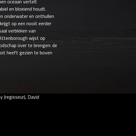
pen oceaan vertelt
iel en bloeiend houdt.
en onderwater en onthullen
rijgt op een nooit eerder
aal verbleken van
j Attenborough wijst op
boodschap over te brengen: de
ooit heeft gezien te boven
y (regisseur), David