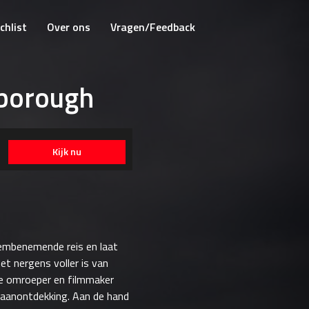
chlist
Over ons
Vragen/Feedback
nborough
Kijk nu
embenemende reis en laat
et nergens voller is van
de omroeper en filmmaker
ceaanontdekking. Aan de hand