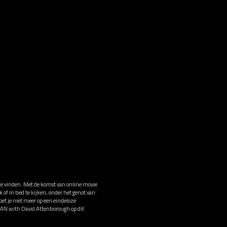
te vinden. Met de komst van online movie
of in bed te kijken, onder het genot van
f je niet meer op een eindeloze
CEAN with David Attenborough op dit