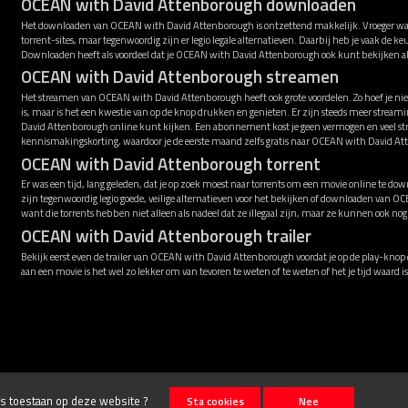
OCEAN with David Attenborough downloaden
Het downloaden van OCEAN with David Attenborough is ontzettend makkelijk. Vroeger was
torrent-sites, maar tegenwoordig zijn er legio legale alternatieven. Daarbij heb je vaak de
Downloaden heeft als voordeel dat je OCEAN with David Attenborough ook kunt bekijken al
OCEAN with David Attenborough streamen
Het streamen van OCEAN with David Attenborough heeft ook grote voordelen. Zo hoef je ni
is, maar is het een kwestie van op de knop drukken en genieten. Er zijn steeds meer str
David Attenborough online kunt kijken. Een abonnement kost je geen vermogen en veel st
kennismakingskorting, waardoor je de eerste maand zelfs gratis naar OCEAN with David Att
OCEAN with David Attenborough torrent
Er was een tijd, lang geleden, dat je op zoek moest naar torrents om een movie online te down
zijn tegenwoordig legio goede, veilige alternatieven voor het bekijken of downloaden van
want die torrents hebben niet alleen als nadeel dat ze illegaal zijn, maar ze kunnen ook n
OCEAN with David Attenborough trailer
Bekijk eerst even de trailer van OCEAN with David Attenborough voordat je op de play-knop d
aan een movie is het wel zo lekker om van tevoren te weten of te weten of het je tijd waard is
ies toestaan op deze website ?
Sta cookies
Nee