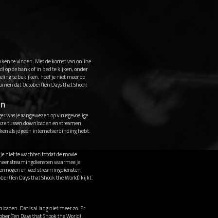
lekken te vinden. Met de komst van online
) op de bank of in bed te kijken, onder
ling te bekijken, hoef je niet meer op
rkomen dat October (Ten Days that Shook
en
ger was je aangewezen op virusgevoelige
 keuze tussen downloaden en streamen.
ken als je geen internetverbinding hebt.
 je niet te wachten totdat de movie
s meer streamingdiensten waarmee je
 vermogen en veel streamingdiensten
ber (Ten Days that Shook the World) kijkt.
loaden. Dat is al lang niet meer zo. Er
ober (Ten Days that Shook the World).