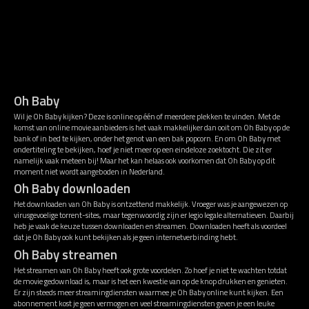
Oh Baby
Wil je Oh Baby kijken? Deze is online op één of meerdere plekken te vinden. Met de
komst van online movie aanbieders is het vaak makkelijker dan ooit om Oh Baby op de
bank of in bed te kijken, onder het genot van een bak popcorn. En om Oh Baby met
ondertiteling te bekijken, hoef je niet meer op een eindeloze zoektocht. Die zit er
namelijk vaak meteen bij! Maar het kan helaas ook voorkomen dat Oh Baby op dit
moment niet wordt aangeboden in Nederland.
Oh Baby downloaden
Het downloaden van Oh Baby is ontzettend makkelijk. Vroeger was je aangewezen op
virusgevoelige torrent-sites, maar tegenwoordig zijn er legio legale alternatieven. Daarbij
heb je vaak de keuze tussen downloaden en streamen. Downloaden heeft als voordeel
dat je Oh Baby ook kunt bekijken als je geen internetverbinding hebt.
Oh Baby streamen
Het streamen van Oh Baby heeft ook grote voordelen. Zo hoef je niet te wachten totdat
de movie gedownload is, maar is het een kwestie van op de knop drukken en genieten.
Er zijn steeds meer streamingdiensten waarmee je Oh Baby online kunt kijken. Een
abonnement kost je geen vermogen en veel streamingdiensten geven je een leuke