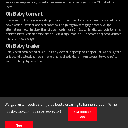
kennismakingskorting, waardoor je de eerste maand zelfs gratis naar Oh Baby kijkt.
Ideaal!
Oh Baby torrent
Er was een tijd, lang geleden, dat je op zoek moest naar torrents om een movie online te
downloaden. Dat is al lang niet meer zo. Er zijn tegenwoordig legio goede, veilige
alternatieven voor het bekijken of downloaden van Oh Baby. Handig, want die torrents
hebben niet alleen als nadeel dat ze illegaal zijn, maar ze kunnen ook nog eens virussen
met zich meebrengen.
Oh Baby trailer
Bekijk eerst even de trailer van Oh Baby voordat je op de play-knop drukt, want als je die
vrije avond besteedt aan een movie is het wel zo lekker om van tevoren te weten of te
weten of het je tijd waard is.
Disclaimer
Algemene voorwaarden
We gebruiken
cookies
om je de beste ervaring te kunnen bieden. Wil je
cookies toestaan op deze website ?
Sta cookies
toe
© 2026 Stichting Film.nl All rights reserved.
Nee