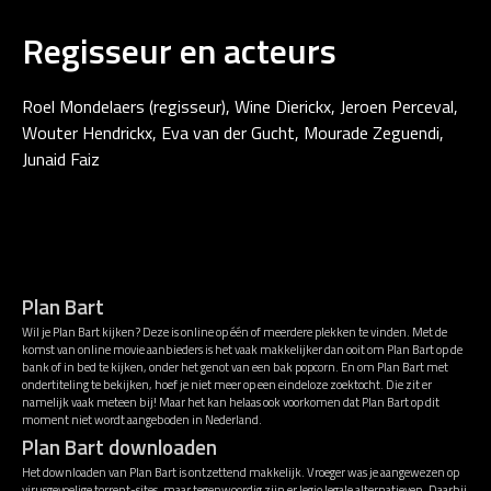
Regisseur en acteurs
Roel Mondelaers (regisseur), Wine Dierickx, Jeroen Perceval,
Wouter Hendrickx, Eva van der Gucht, Mourade Zeguendi,
Junaid Faiz
Plan Bart
Wil je Plan Bart kijken? Deze is online op één of meerdere plekken te vinden. Met de
komst van online movie aanbieders is het vaak makkelijker dan ooit om Plan Bart op de
bank of in bed te kijken, onder het genot van een bak popcorn. En om Plan Bart met
ondertiteling te bekijken, hoef je niet meer op een eindeloze zoektocht. Die zit er
namelijk vaak meteen bij! Maar het kan helaas ook voorkomen dat Plan Bart op dit
moment niet wordt aangeboden in Nederland.
Plan Bart downloaden
Het downloaden van Plan Bart is ontzettend makkelijk. Vroeger was je aangewezen op
virusgevoelige torrent-sites, maar tegenwoordig zijn er legio legale alternatieven. Daarbij