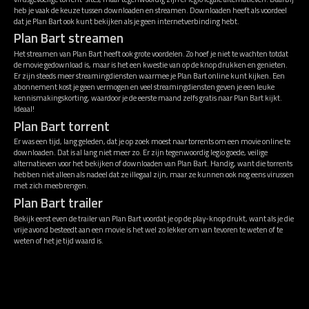
heb je vaak de keuze tussen downloaden en streamen. Downloaden heeft als voordeel
dat je Plan Bart ook kunt bekijken als je geen internetverbinding hebt.
Plan Bart streamen
Het streamen van Plan Bart heeft ook grote voordelen. Zo hoef je niet te wachten totdat
de movie gedownload is, maar is het een kwestie van op de knop drukken en genieten.
Er zijn steeds meer streamingdiensten waarmee je Plan Bart online kunt kijken. Een
abonnement kost je geen vermogen en veel streamingdiensten geven je een leuke
kennismakingskorting, waardoor je de eerste maand zelfs gratis naar Plan Bart kijkt.
Ideaal!
Plan Bart torrent
Er was een tijd, lang geleden, dat je op zoek moest naar torrents om een movie online te
downloaden. Dat is al lang niet meer zo. Er zijn tegenwoordig legio goede, veilige
alternatieven voor het bekijken of downloaden van Plan Bart. Handig, want die torrents
hebben niet alleen als nadeel dat ze illegaal zijn, maar ze kunnen ook nog eens virussen
met zich meebrengen.
Plan Bart trailer
Bekijk eerst even de trailer van Plan Bart voordat je op de play-knop drukt, want als je die
vrije avond besteedt aan een movie is het wel zo lekker om van tevoren te weten of te
weten of het je tijd waard is.