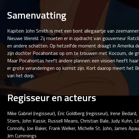
Samenvatting
Kapitein John Smith is met een bont allegaartje van zeemanne
Nieuwe Wereld. Zij moeten er in opdracht van gouverneur Ratcl
en andere schatten. Op hetzelfde moment draagt in Amerika d
zijn dochter Pocahontas op om te trouwen met Kocoum, de gro
Maar Pocahontas heeft andere plannen: een visioen heeft haar
er grote veranderingen op komst zijn. Kort daarop meert het Br
van het dorp.
Regisseur en acteurs
Mike Gabriel (regisseur), Eric Goldberg (regisseur), Irene Bedar
Stiers, John Kassir, Russell Means, Christian Bale, Judy Kuhn, L
Connolly, Joe Baker, Frank Welker, Michelle St. John, James Ap
Jim Cummings