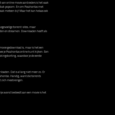
t van online movie aanbieders is het vaak
en bak popcorn. En om Pocahontas met
 vaak meteen bij! Maar het kan helaas ook
sgevoelige torrent-sites, maar
oaden en streamen. Downloaden heeft als
 movie gedownload is, maar is het een
ee je Pocahontas online kunt kijken. Een
ingskorting, waardoor je de eerste
loaden. Dat is al lang niet meer zo. Er
cahontas. Handig, want die torrents
met zich meebrengen.
vrije avond besteedt aan een movie is het