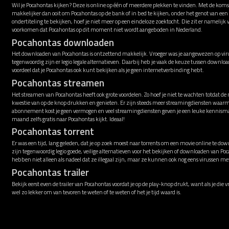
Wil je Pocahontas kijken? Deze is online op één of meerdere plekken te vinden. Met de koms
makkelijker dan ooit om Pocahontas op de bank of in bed te kijken, onder het genot van e
ondertiteling te bekijken, hoef je niet meer op een eindeloze zoektocht. Die zit er namelijk
voorkomen dat Pocahontas op dit moment niet wordt aangeboden in Nederland.
Pocahontas downloaden
Het downloaden van Pocahontas is ontzettend makkelijk. Vroeger was je aangewezen op viru
tegenwoordig zijn er legio legale alternatieven. Daarbij heb je vaak de keuze tussen downl
voordeel dat je Pocahontas ook kunt bekijken als je geen internetverbinding hebt.
Pocahontas streamen
Het streamen van Pocahontas heeft ook grote voordelen. Zo hoef je niet te wachten totdat de
kwestie van op de knop drukken en genieten. Er zijn steeds meer streamingdiensten waarm
abonnement kost je geen vermogen en veel streamingdiensten geven je een leuke kennismak
maand zelfs gratis naar Pocahontas kijkt. Ideaal!
Pocahontas torrent
Er was een tijd, lang geleden, dat je op zoek moest naar torrents om een movie online te down
zijn tegenwoordig legio goede, veilige alternatieven voor het bekijken of downloaden van Po
hebben niet alleen als nadeel dat ze illegaal zijn, maar ze kunnen ook nog eens virussen 
Pocahontas trailer
Bekijk eerst even de trailer van Pocahontas voordat je op de play-knop drukt, want als je die 
wel zo lekker om van tevoren te weten of te weten of het je tijd waard is.