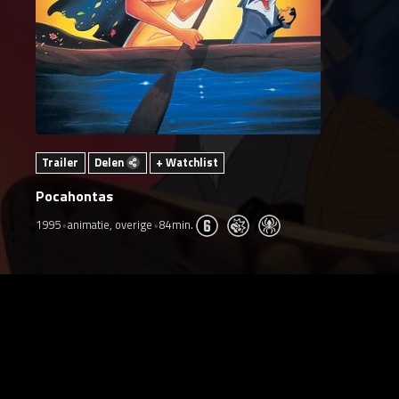
Trailer
Delen
+ Watchlist
Pocahontas
1995
animatie, overige
84min.