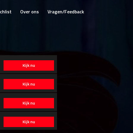
chlist
Over ons
Vragen/Feedback
Kijk nu
Kijk nu
Kijk nu
Kijk nu