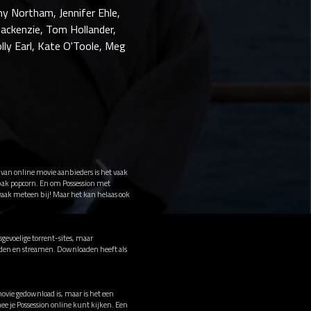
my Northam, Jennifer Ehle,
Mackenzie, Tom Hollander,
lly Earl, Kate O'Toole, Meg
 van online movie aanbieders is het vaak
 bak popcorn. En om Possession met
 vaak meteen bij! Maar het kan helaas ook
gevoelige torrent-sites, maar
oaden en streamen. Downloaden heeft als
movie gedownload is, maar is het een
e je Possession online kunt kijken. Een