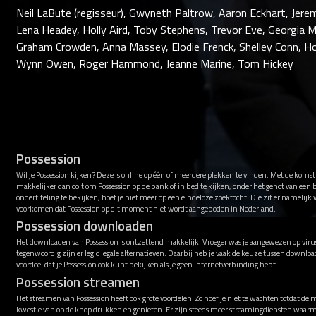
Neil LaBute (regisseur), Gwyneth Paltrow, Aaron Eckhart, Jere
Lena Headey, Holly Aird, Toby Stephens, Trevor Eve, Georgia 
Graham Crowden, Anna Massey, Elodie Frenck, Shelley Conn, Ho
Wynn Owen, Roger Hammond, Jeanne Marine, Tom Hickey
Possession
Wil je Possession kijken? Deze is online op één of meerdere plekken te vinden. Met de komst
makkelijker dan ooit om Possession op de bank of in bed te kijken, onder het genot van een
ondertiteling te bekijken, hoef je niet meer op een eindeloze zoektocht. Die zit er namelijk
voorkomen dat Possession op dit moment niet wordt aangeboden in Nederland.
Possession downloaden
Het downloaden van Possession is ontzettend makkelijk. Vroeger was je aangewezen op virus
tegenwoordig zijn er legio legale alternatieven. Daarbij heb je vaak de keuze tussen downl
voordeel dat je Possession ook kunt bekijken als je geen internetverbinding hebt.
Possession streamen
Het streamen van Possession heeft ook grote voordelen. Zo hoef je niet te wachten totdat de 
kwestie van op de knop drukken en genieten. Er zijn steeds meer streamingdiensten waarme