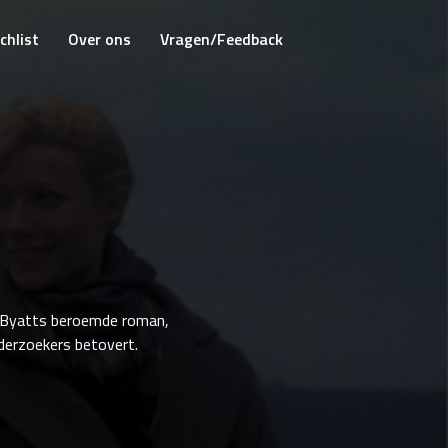
chlist
Over ons
Vragen/Feedback
. Byatts beroemde roman,
nderzoekers betovert.