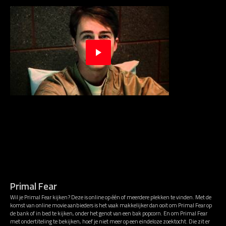
Primal Fear
Wil je Primal Fear kijken? Deze is online op één of meerdere plekken te vinden. Met de
komst van online movie aanbieders is het vaak makkelijker dan ooit om Primal Fear op
de bank of in bed te kijken, onder het genot van een bak popcorn. En om Primal Fear
met ondertiteling te bekijken, hoef je niet meer op een eindeloze zoektocht. Die zit er