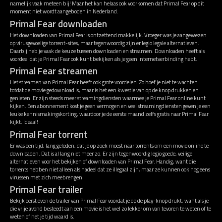
namelijk vaak meteen bij! Maar het kan helaas ook voorkomen dat Primal Fear op dit
moment niet wordt aangeboden in Nederland.
Primal Fear downloaden
Het downloaden van Primal Fear is ontzettend makkelijk. Vroeger was je aangewezen
op virusgevoelige torrent-sites, maar tegenwoordig zijn er legio legale alternatieven.
Daarbij heb je vaak de keuze tussen downloaden en streamen. Downloaden heeft als
voordeel dat je Primal Fear ook kunt bekijken als je geen internetverbinding hebt.
Primal Fear streamen
Het streamen van Primal Fear heeft ook grote voordelen. Zo hoef je niet te wachten
totdat de movie gedownload is, maar is het een kwestie van op de knop drukken en
genieten. Er zijn steeds meer streamingdiensten waarmee je Primal Fear online kunt
kijken. Een abonnement kost je geen vermogen en veel streamingdiensten geven je een
leuke kennismakingskorting, waardoor je de eerste maand zelfs gratis naar Primal Fear
kijkt. Ideaal!
Primal Fear torrent
Er was een tijd, lang geleden, dat je op zoek moest naar torrents om een movie online te
downloaden. Dat is al lang niet meer zo. Er zijn tegenwoordig legio goede, veilige
alternatieven voor het bekijken of downloaden van Primal Fear. Handig, want die
torrents hebben niet alleen als nadeel dat ze illegaal zijn, maar ze kunnen ook nog eens
virussen met zich meebrengen.
Primal Fear trailer
Bekijk eerst even de trailer van Primal Fear voordat je op de play-knop drukt, want als je
die vrije avond besteedt aan een movie is het wel zo lekker om van tevoren te weten of te
weten of het je tijd waard is.