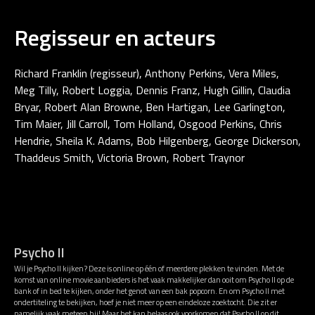
Regisseur en acteurs
Richard Franklin (regisseur), Anthony Perkins, Vera Miles,
Meg Tilly, Robert Loggia, Dennis Franz, Hugh Gillin, Claudia
Bryar, Robert Alan Browne, Ben Hartigan, Lee Garlington,
Tim Maier, Jill Carroll, Tom Holland, Osgood Perkins, Chris
Hendrie, Sheila K. Adams, Bob Hilgenberg, George Dickerson,
Thaddeus Smith, Victoria Brown, Robert Traynor
Psycho II
Wil je Psycho II kijken? Deze is online op één of meerdere plekken te vinden. Met de
komst van online movie aanbieders is het vaak makkelijker dan ooit om Psycho II op de
bank of in bed te kijken, onder het genot van een bak popcorn. En om Psycho II met
ondertiteling te bekijken, hoef je niet meer op een eindeloze zoektocht. Die zit er
namelijk vaak meteen bij! Maar het kan helaas ook voorkomen dat Psycho II op dit