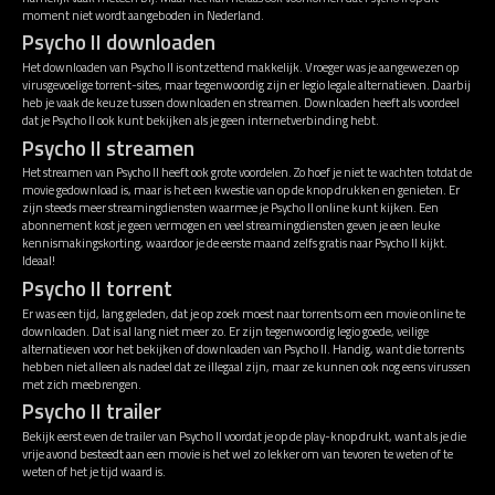
moment niet wordt aangeboden in Nederland.
Psycho II downloaden
Het downloaden van Psycho II is ontzettend makkelijk. Vroeger was je aangewezen op
virusgevoelige torrent-sites, maar tegenwoordig zijn er legio legale alternatieven. Daarbij
heb je vaak de keuze tussen downloaden en streamen. Downloaden heeft als voordeel
dat je Psycho II ook kunt bekijken als je geen internetverbinding hebt.
Psycho II streamen
Het streamen van Psycho II heeft ook grote voordelen. Zo hoef je niet te wachten totdat de
movie gedownload is, maar is het een kwestie van op de knop drukken en genieten. Er
zijn steeds meer streamingdiensten waarmee je Psycho II online kunt kijken. Een
abonnement kost je geen vermogen en veel streamingdiensten geven je een leuke
kennismakingskorting, waardoor je de eerste maand zelfs gratis naar Psycho II kijkt.
Ideaal!
Psycho II torrent
Er was een tijd, lang geleden, dat je op zoek moest naar torrents om een movie online te
downloaden. Dat is al lang niet meer zo. Er zijn tegenwoordig legio goede, veilige
alternatieven voor het bekijken of downloaden van Psycho II. Handig, want die torrents
hebben niet alleen als nadeel dat ze illegaal zijn, maar ze kunnen ook nog eens virussen
met zich meebrengen.
Psycho II trailer
Bekijk eerst even de trailer van Psycho II voordat je op de play-knop drukt, want als je die
vrije avond besteedt aan een movie is het wel zo lekker om van tevoren te weten of te
weten of het je tijd waard is.