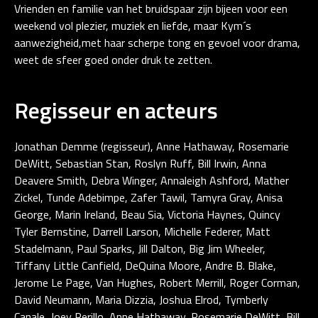
Vrienden en familie van het bruidspaar zijn bijeen voor een
weekend vol plezier, muziek en liefde, maar Kym´s
aanwezigheid,met haar scherpe tong en gevoel voor drama,
weet de sfeer goed onder druk te zetten.
Regisseur en acteurs
Jonathan Demme (regisseur), Anne Hathaway, Rosemarie
DeWitt, Sebastian Stan, Roslyn Ruff, Bill Irwin, Anna
Deavere Smith, Debra Winger, Annaleigh Ashford, Mather
Zickel, Tunde Adebimpe, Zafer Tawil, Tamyra Gray, Anisa
George, Marin Ireland, Beau Sia, Victoria Haynes, Quincy
Tyler Bernstine, Darrell Larson, Michelle Federer, Matt
Stadelmann, Paul Sparks, Jill Dalton, Big Jim Wheeler,
Tiffany Little Canfield, DeQuina Moore, Andre B. Blake,
Jerome Le Page, Van Hughes, Robert Merrill, Roger Corman,
David Neumann, Maria Dizzia, Joshua Elrod, Tymberly
Canale, Joey Perillo, Anne Hathaway, Rosemarie DeWitt, Bill