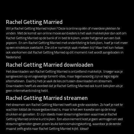
Rachel Getting Married
Wil je Rachel Getting Married kijken? Deze is online op één of meerdere plekken te
vinden. Met de komst van online movie aanbieders is het vaak makkelijker dan ooit om
Rachel Getting Married op de bank of in bed te kijken, onder het genot van een bak
popcorn. En om Rachel Getting Married met ondertiteling te bekijken, hoef je niet meer
op een eindeloze zoektocht. Die zit er namelijk vaak meteen bij! Maar het kan helaas
ook voorkomen dat Rachel Getting Married op dit moment niet wordt aangeboden in
Nederland.
Rachel Getting Married downloaden
Het downloaden van Rachel Getting Married is ontzettend makkelijk. Vroeger was je
aangewezen op virusgevoelige torrent-sites, maar tegenwoordig zijn er legio legale
alternatieven. Daarbij heb je vaak de keuze tussen downloaden en streamen.
Downloaden heeft als voordeel dat je Rachel Getting Married ook kunt bekijken als je
geen internetverbinding hebt.
Rachel Getting Married streamen
Het streamen van Rachel Getting Married heeft ook grote voordelen. Zo hoef je niet te
wachten totdat de movie gedownload is, maar is het een kwestie van op de knop
drukken en genieten. Er zijn steeds meer streamingdiensten waarmee je Rachel
Getting Married online kunt kijken. Een abonnement kost je geen vermogen en veel
streamingdiensten geven je een leuke kennismakingskorting, waardoor je de eerste
maand zelfs gratis naar Rachel Getting Married kijkt. Ideaal!