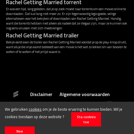
Rachel Getting Married torrent
Er was een tijd, lang geleden, dat je op zoek moest naar torrents om een movie online te
downloaden. Dat is al lang niet meer zo. Er zijn tegenwoordig legio goede, veilige
alternatieven voor het bekijken of downloaden van Rachel Getting Married. Handig,
want die torrents hebben niet alleen als nadeel dat ze illegaal zijn, maar ze kunnen ook
nog eens virussen met zich meebrengen.
Rachel Getting Married trailer
Bekijk eerst even de trailer van Rachel Getting Married voordat je op de play-knop drukt,
want als je die vrije avond besteedt aan een movie is het wel zo lekker om van tevoren te
weten of te weten of het je tijd waard is.
Disclaimer
Algemene voorwaarden
We gebruiken
cookies
om je de beste ervaring te kunnen bieden. Wil je
© 2026 Stichting Film.nl All rights reserved.
cookies toestaan op deze website ?
Sta cookies
toe
Nee