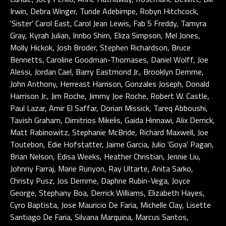
Irwin, Debra Winger, Tunde Adebimpe, Robyn Hitchcock,
'Sister' Carol East, Carol Jean Lewis, Fab 5 Freddy, Tamyra
Gray, Kyrah Julian, Innbo Shim, Eliza Simpson, Mel Jones,
Molly Hickok, Josh Broder, Stephen Richardson, Bruce
Bennetts, Caroline Goodman-Thomases, Daniel Wolff, Joe
Alessi, Jordan Cael, Barry Eastmond Jr., Brooklyn Demme,
John Anthony, Herreast Harrison, Gonzales Joseph, Donald
Harrison Jr., Jim Roche, Jimmy Joe Roche, Robert W. Castle,
Paul Lazar, Amir El Saffar, Dorian Missick, Tareq Abboushi,
Tavish Graham, Dimitrios Mikelis, Gaida Hinnawi, Alix Derrick,
Matt Rabinowitz, Stephanie McBride, Richard Maxwell, Joe
Toutebon, Edie Hofstatter, Jaime Garcia, Julio 'Goya' Pagan,
Brian Nelson, Edisa Weeks, Heather Christian, Jennie Liu,
Johnny Farraj, Marie Runyon, Ray Ultarte, Anita Sarko,
Christy Pusz, Jos Demme, Daphne Rubin-Vega, Joyce
George, Stephany Boa, Derrick Williams, Elizabeth Hayes,
Cyro Baptista, Jose Mauricio De Faria, Michelle Clay, Lisette
Santiago De Faria, Silvana Marquina, Marcus Santos,