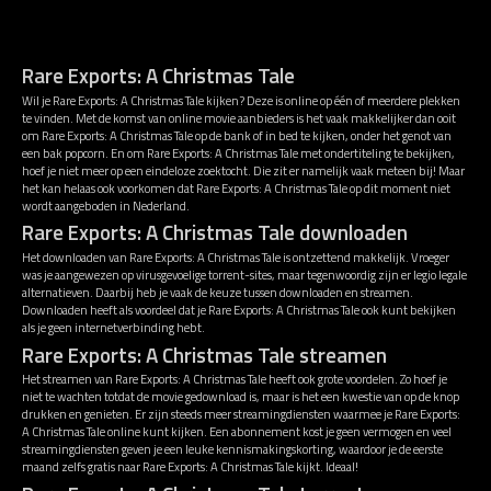
Rare Exports: A Christmas Tale
Wil je Rare Exports: A Christmas Tale kijken? Deze is online op één of meerdere plekken
te vinden. Met de komst van online movie aanbieders is het vaak makkelijker dan ooit
om Rare Exports: A Christmas Tale op de bank of in bed te kijken, onder het genot van
een bak popcorn. En om Rare Exports: A Christmas Tale met ondertiteling te bekijken,
hoef je niet meer op een eindeloze zoektocht. Die zit er namelijk vaak meteen bij! Maar
het kan helaas ook voorkomen dat Rare Exports: A Christmas Tale op dit moment niet
wordt aangeboden in Nederland.
Rare Exports: A Christmas Tale downloaden
Het downloaden van Rare Exports: A Christmas Tale is ontzettend makkelijk. Vroeger
was je aangewezen op virusgevoelige torrent-sites, maar tegenwoordig zijn er legio legale
alternatieven. Daarbij heb je vaak de keuze tussen downloaden en streamen.
Downloaden heeft als voordeel dat je Rare Exports: A Christmas Tale ook kunt bekijken
als je geen internetverbinding hebt.
Rare Exports: A Christmas Tale streamen
Het streamen van Rare Exports: A Christmas Tale heeft ook grote voordelen. Zo hoef je
niet te wachten totdat de movie gedownload is, maar is het een kwestie van op de knop
drukken en genieten. Er zijn steeds meer streamingdiensten waarmee je Rare Exports:
A Christmas Tale online kunt kijken. Een abonnement kost je geen vermogen en veel
streamingdiensten geven je een leuke kennismakingskorting, waardoor je de eerste
maand zelfs gratis naar Rare Exports: A Christmas Tale kijkt. Ideaal!