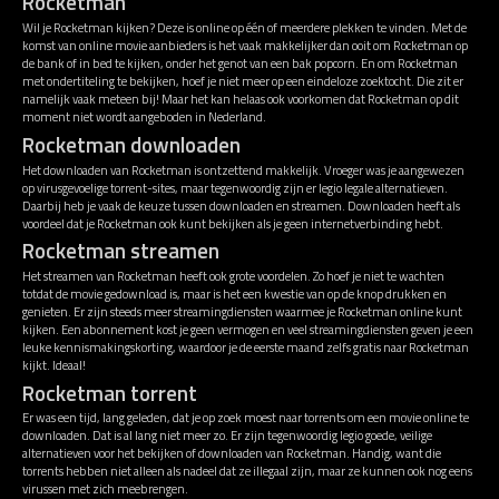
Rocketman
Wil je Rocketman kijken? Deze is online op één of meerdere plekken te vinden. Met de
komst van online movie aanbieders is het vaak makkelijker dan ooit om Rocketman op
de bank of in bed te kijken, onder het genot van een bak popcorn. En om Rocketman
met ondertiteling te bekijken, hoef je niet meer op een eindeloze zoektocht. Die zit er
namelijk vaak meteen bij! Maar het kan helaas ook voorkomen dat Rocketman op dit
moment niet wordt aangeboden in Nederland.
Rocketman downloaden
Het downloaden van Rocketman is ontzettend makkelijk. Vroeger was je aangewezen
op virusgevoelige torrent-sites, maar tegenwoordig zijn er legio legale alternatieven.
Daarbij heb je vaak de keuze tussen downloaden en streamen. Downloaden heeft als
voordeel dat je Rocketman ook kunt bekijken als je geen internetverbinding hebt.
Rocketman streamen
Het streamen van Rocketman heeft ook grote voordelen. Zo hoef je niet te wachten
totdat de movie gedownload is, maar is het een kwestie van op de knop drukken en
genieten. Er zijn steeds meer streamingdiensten waarmee je Rocketman online kunt
kijken. Een abonnement kost je geen vermogen en veel streamingdiensten geven je een
leuke kennismakingskorting, waardoor je de eerste maand zelfs gratis naar Rocketman
kijkt. Ideaal!
Rocketman torrent
Er was een tijd, lang geleden, dat je op zoek moest naar torrents om een movie online te
downloaden. Dat is al lang niet meer zo. Er zijn tegenwoordig legio goede, veilige
alternatieven voor het bekijken of downloaden van Rocketman. Handig, want die
torrents hebben niet alleen als nadeel dat ze illegaal zijn, maar ze kunnen ook nog eens
virussen met zich meebrengen.