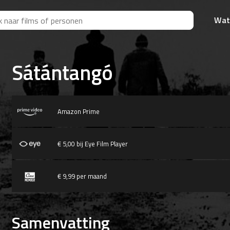
Wat
Sátántangó
Amazon Prime
€ 5,00 bij Eye Film Player
€ 9,99 per maand
Samenvatting