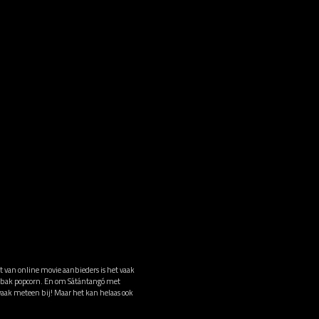
t van online movie aanbieders is het vaak
en bak popcorn. En om Sátántangó met
 vaak meteen bij! Maar het kan helaas ook