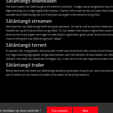
Sátántangó downloaden
Het downloaden van Sátántangó is ontzettend makkelijk. Vroeger was je aangewezen op viru
tegenwoordig zijn er legio legale alternatieven. Daarbij heb je vaak de keuze tussen downl
voordeel dat je Sátántangó ook kunt bekijken als je geen internetverbinding hebt.
Sátántangó streamen
Het streamen van Sátántangó heeft ook grote voordelen. Zo hoef je niet te wachten totdat de
kwestie van op de knop drukken en genieten. Er zijn steeds meer streamingdiensten waarm
abonnement kost je geen vermogen en veel streamingdiensten geven je een leuke kennismak
maand zelfs gratis naar Sátántangó kijkt. Ideaal!
Sátántangó torrent
Er was een tijd, lang geleden, dat je op zoek moest naar torrents om een movie online te down
zijn tegenwoordig legio goede, veilige alternatieven voor het bekijken of downloaden van Sá
hebben niet alleen als nadeel dat ze illegaal zijn, maar ze kunnen ook nog eens virussen 
Sátántangó trailer
Bekijk eerst even de trailer van Sátántangó voordat je op de play-knop drukt, want als je die 
wel zo lekker om van tevoren te weten of te weten of het je tijd waard is.
ies toestaan op deze website ?
Sta cookies
Nee