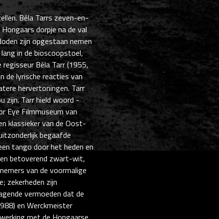
ellen. Béla Tarrs zeven-en-
Hongaars dorpje na de val
 doden zijn opgestaan nemen
g lang in de bioscoopstoel,
 regisseur Béla Tarr (1955,
n de lyrische reacties van
latere hervertoningen. Tarr
 zijn. Tarr hield woord -
door Eye Filmmuseum van
en klassieker van de Oost-
itzonderlijk begaafde
 een tango door het heden en
 een betoverend zwart-wit,
rknemers van de voormalige
e; zekerheden zijn
njagende vermoeden dat de
1988) en Werckmeister
enwerking met de Hongaarse