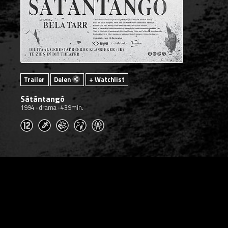
Trailer
Delen
+ Watchlist
Sátántangó
1994
drama
439min.