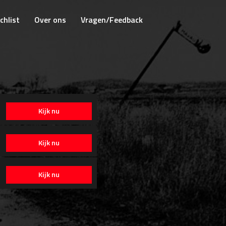
chlist
Over ons
Vragen/Feedback
Kijk nu
Kijk nu
Kijk nu