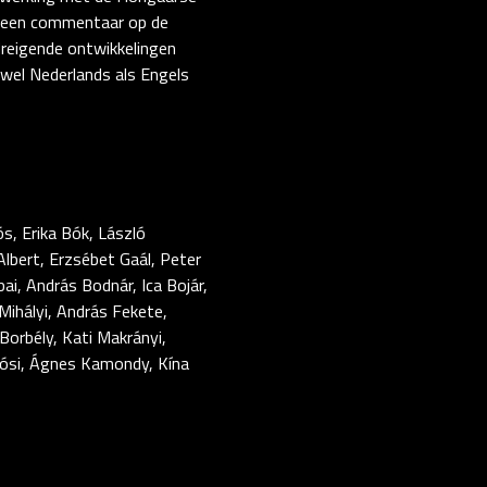
jn een commentaar op de
reigende ontwikkelingen
zowel Nederlands als Engels
ós, Erika Bók, László
Albert, Erzsébet Gaál, Peter
i, András Bodnár, Ica Bojár,
Mihályi, András Fekete,
Borbély, Kati Makrányi,
llósi, Ágnes Kamondy, Kína