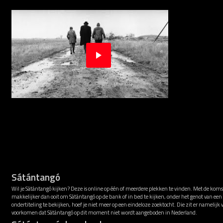
Sátántangó
Wil je Sátántangó kijken? Deze is online op één of meerdere plekken te vinden. Met de koms
makkelijker dan ooit om Sátántangó op de bank of in bed te kijken, onder het genot van e
ondertiteling te bekijken, hoef je niet meer op een eindeloze zoektocht. Die zit er namelijk
voorkomen dat Sátántangó op dit moment niet wordt aangeboden in Nederland.