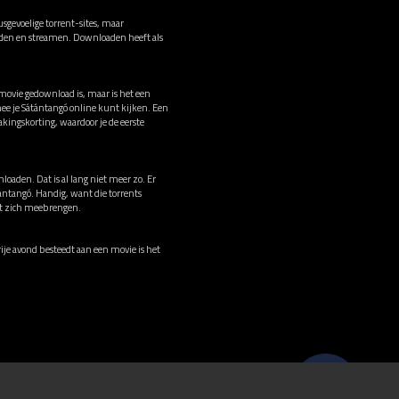
sgevoelige torrent-sites, maar
oaden en streamen. Downloaden heeft als
 movie gedownload is, maar is het een
ee je Sátántangó online kunt kijken. Een
ingskorting, waardoor je de eerste
loaden. Dat is al lang niet meer zo. Er
tántangó. Handig, want die torrents
met zich meebrengen.
vrije avond besteedt aan een movie is het
© 2026 Stichting Film.nl All rights reserved.