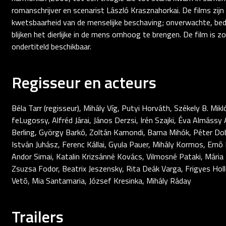
romanschrijver en scenarist László Krasznahorkai. De films zi
kwetsbaarheid van de menselijke beschaving; onverwachte, bed
blijken het dierlijke in de mens omhoog te brengen. De film is 
ondertiteld beschikbaar.
Regisseur en acteurs
Béla Tarr (regisseur), Mihály Víg, Putyi Horváth, Székely B. Mikl
feLugossy, Alfréd Járai, János Derzsi, Irén Szajki, Éva Almássy 
Berling, György Barkó, Zoltán Kamondi, Barna Mihók, Péter Doba
István Juhász, Ferenc Kállai, Gyula Pauer, Mihály Kormos, Ernõ 
Andor Simai, Katalin Krizsánné Kovács, Vilmosné Pataki, Mária 
Zsuzsa Fodor, Beatrix Jeszensky, Rita Deák Varga, Frigyes Ho
Vetõ, Mia Santamaria, József Kresinka, Mihály Ráday
Trailers