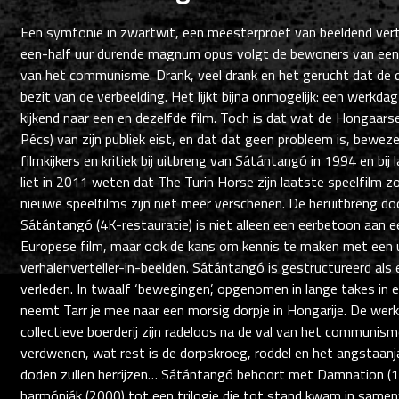
Een symfonie in zwartwit, een meesterproef van beeldend vert
een-half uur durende magnum opus volgt de bewoners van een 
van het communisme. Drank, veel drank en het gerucht dat de
bezit van de verbeelding. Het lijkt bijna onmogelijk: een werkda
kijkend naar een en dezelfde film. Toch is dat wat de Hongaarse
Pécs) van zijn publiek eist, en dat dat geen probleem is, beweze
filmkijkers en kritiek bij uitbreng van Sátántangó in 1994 en bij 
liet in 2011 weten dat The Turin Horse zijn laatste speelfilm zou
nieuwe speelfilms zijn niet meer verschenen. De heruitbreng 
Sátántangó (4K-restauratie) is niet alleen een eerbetoon aan e
Europese film, maar ook de kans om kennis te maken met een u
verhalenverteller-in-beelden. Sátántangó is gestructureerd als
verleden. In twaalf ‘bewegingen’, opgenomen in lange takes in
neemt Tarr je mee naar een morsig dorpje in Hongarije. De we
collectieve boerderij zijn radeloos na de val van het communism
verdwenen, wat rest is de dorpskroeg, roddel en het angstaa
doden zullen herrijzen… Sátántangó behoort met Damnation (
harmóniák (2000) tot een trilogie die tot stand kwam in sam