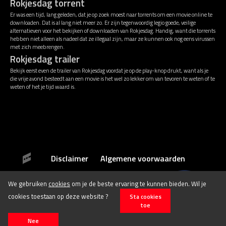
Rokjesdag torrent
Er was een tijd, lang geleden, dat je op zoek moest naar torrents om een movie online te
downloaden. Dat is al lang niet meer zo. Er zijn tegenwoordig legio goede, veilige
alternatieven voor het bekijken of downloaden van Rokjesdag. Handig, want die torrents
hebben niet alleen als nadeel dat ze illegaal zijn, maar ze kunnen ook nog eens virussen
met zich meebrengen.
Rokjesdag trailer
Bekijk eerst even de trailer van Rokjesdag voordat je op de play-knop drukt, want als je
die vrije avond besteedt aan een movie is het wel zo lekker om van tevoren te weten of te
weten of het je tijd waard is.
Disclaimer
Algemene voorwaarden
We gebruiken
cookies
om je de beste ervaring te kunnen bieden. Wil je
© 2026 Stichting Film.nl All rights reserved.
cookies toestaan op deze website ?
Sta cookies
toe
Nee