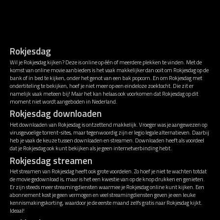
Rokjesdag
Wil je Rokjesdag kijken? Deze is online op één of meerdere plekken te vinden. Met de
komst van online movie aanbieders is het vaak makkelijker dan ooit om Rokjesdag op de
bank of in bed te kijken, onder het genot van een bak popcorn. En om Rokjesdag met
ondertiteling te bekijken, hoef je niet meer op een eindeloze zoektocht. Die zit er
namelijk vaak meteen bij! Maar het kan helaas ook voorkomen dat Rokjesdag op dit
moment niet wordt aangeboden in Nederland.
Rokjesdag downloaden
Het downloaden van Rokjesdag is ontzettend makkelijk. Vroeger was je aangewezen op
virusgevoelige torrent-sites, maar tegenwoordig zijn er legio legale alternatieven. Daarbij
heb je vaak de keuze tussen downloaden en streamen. Downloaden heeft als voordeel
dat je Rokjesdag ook kunt bekijken als je geen internetverbinding hebt.
Rokjesdag streamen
Het streamen van Rokjesdag heeft ook grote voordelen. Zo hoef je niet te wachten totdat
de movie gedownload is, maar is het een kwestie van op de knop drukken en genieten.
Er zijn steeds meer streamingdiensten waarmee je Rokjesdag online kunt kijken. Een
abonnement kost je geen vermogen en veel streamingdiensten geven je een leuke
kennismakingskorting, waardoor je de eerste maand zelfs gratis naar Rokjesdag kijkt.
Ideaal!