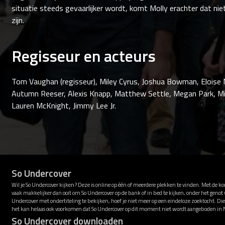
situatie steeds gevaarlijker wordt, komt Molly erachter dat niet i
zijn.
Regisseur en acteurs
Tom Vaughan (regisseur), Miley Cyrus, Joshua Bowman, Eloise
Autumn Reeser, Alexis Knapp, Matthew Settle, Megan Park, Mik
Lauren McKnight, Jimmy Lee Jr.
So Undercover
Wil je So Undercover kijken? Deze is online op één of meerdere plekken te vinden. Met de k
vaak makkelijker dan ooit om So Undercover op de bank of in bed te kijken, onder het genot
Undercover met ondertiteling te bekijken, hoef je niet meer op een eindeloze zoektocht. Die
het kan helaas ook voorkomen dat So Undercover op dit moment niet wordt aangeboden in 
So Undercover downloaden