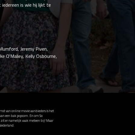
edereen is wie hij lijkt te
 Mumford, Jeremy Piven,
e O'Malley, Kelly Osbourne,
omst van online movie aanbieders is het
 van een bak popcorn. En om So
 zit er namelijk vaak meteen bij! Maar
Nederland.