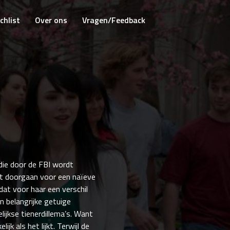
chlist
Over ons
Vragen/Feedback
 die door de FBI wordt
et doorgaan voor een naïeve
dat voor haar een verschil
n belangrijke getuige
lijkse tienerdillema’s. Want
jk als het lijkt. Terwijl de