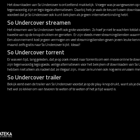
Het downloaden van So Undercover is ontzettend makkelijk. Vroeger was je aangewezen op vi
tegenwoordig zijn er legio legale alternatieven. Daarbij heb je vaak de keuze tussen downl
voordeel dat je So Undercover ook kunt bekijken als je geen internetverbinding hebt.
So Undercover streamen
Het streamen van So Undercover heeft ook grote voordelen. Zo hoef je niet te wachten totdat
kwestie van op de knop drukken en genieten. Er zijn steeds meer streamingdiensten waarme
Een abonnement kost je geen vermogen en veel streamingdiensten geven je een leuke kenni
maand zelfs gratis naar So Undercover kijkt. Ideaal!
So Undercover torrent
Er was een tijd, lang geleden, dat je op zoek moest naar torrents om een movie online te down
zijn tegenwoordig legio goede, veilige alternatieven voor het bekijken of downloaden van So
hebben niet alleen als nadeel dat ze illegaal zijn, maar ze kunnen ook nog eens virussen 
So Undercover trailer
Bekijk eerst even de trailer van So Undercover voordat je op de play-knop drukt, want als je d
het wel zo lekker om van tevoren te weten of te weten of het je tijd waard is.