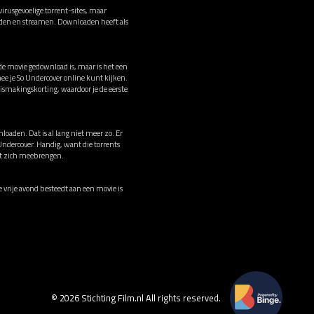
rusgevoelige torrent-sites, maar
oaden en streamen. Downloaden heeft als
 de movie gedownload is, maar is het een
e je So Undercover online kunt kijken.
smakingskorting, waardoor je de eerste
loaden. Dat is al lang niet meer zo. Er
 Undercover. Handig, want die torrents
met zich meebrengen.
ie vrije avond besteedt aan een movie is
© 2026 Stichting Film.nl All rights reserved.