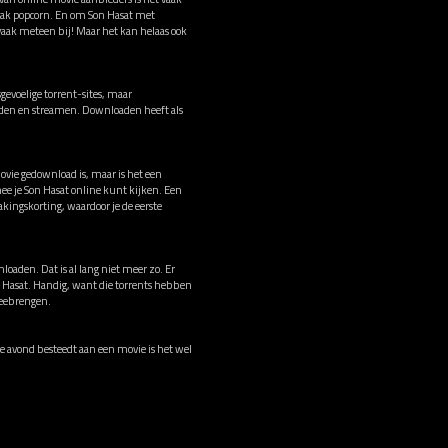
 bak popcorn. En om Son Hasat met
 vaak meteen bij! Maar het kan helaas ook
evoelige torrent-sites, maar
oaden en streamen. Downloaden heeft als
movie gedownload is, maar is het een
e je Son Hasat online kunt kijken. Een
ingskorting, waardoor je de eerste
loaden. Dat is al lang niet meer zo. Er
on Hasat. Handig, want die torrents hebben
meebrengen.
rije avond besteedt aan een movie is het wel