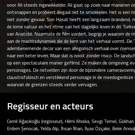
voor Ali steeds ingewikkelder. Ali gaat op zoek naar manieren o
ontsnappen en probeert illegaal riet te smokkelen. Het is een 
niet zonder gevaar. Son Hasat heeft een langzaam brandend, 
de lome natuur en het ritme van het dagelijks leven in dit Turks
van Anatolië. Naarmate de film vordert, begrijp je waarom de 
aan de machtsdynamiek die de kern van het verhaal vormt. De 
adembenemende decor van een allegorisch verhaal over mensen 
naar een beter leven. Maar dat is nooit zonder risico. De landsc
op een spectaculaire manier gefilmd. Ze maken de omgeving eve
personages. De rietvelden zijn door de bijzondere cameravoering
claustrofobisch en verstikkend personage in de meedogenloze 
waarvan de grenzen steeds verder vervagen.
Regisseur en acteurs
Cemil Ağacıkoğlu (regisseur), Hilmi Ahıska, Sevgi Temel, Gökhan 
Erdem Şenocak, Yelda Alp, İhsan İlhan, İlyas Özçakır, Bekir Annıa