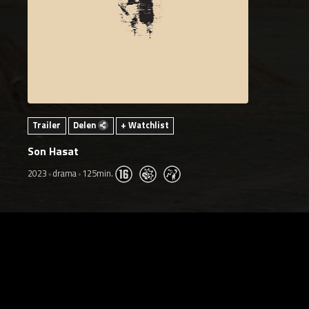
Trailer
Delen
+ Watchlist
Son Hasat
2023
drama
125min.