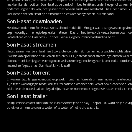
makkelijker dan ooit om Son Hasat op de bank of in bed te kijken, onder het genot van een
ondertiteling te bekijken, hoef je niet meer op een eindeloze zoektocht. Die zit er namelijk
voorkomen dat Son Hasat op dit moment niet wordt aangeboden in Nederland.
Son Hasat downloaden
Het downloaden van Son Hasat is ontzettend makkelijk. Vroeger was je aangewezen op virusg
tegenwoordig zijn er legio legale alternatieven. Daarbij heb je vaak de keuze tussen downl
voordeel dat je Son Hasat ook kunt bekijken als je geen internetverbinding hebt.
Son Hasat streamen
Het streamen van Son Hasat heeft ook grote voordelen. Zo hoef je niet te wachten totdat de 
kwestie van op de knop drukken en genieten. Er zijn steeds meer streamingdiensten waarme
abonnement kost je geen vermogen en veel streamingdiensten geven je een leuke kennismak
maand zelfs gratis naar Son Hasat kijkt. Ideaal!
Son Hasat torrent
Er was een tijd, lang geleden, dat je op zoek moest naar torrents om een movie online te down
zijn tegenwoordig legio goede, veilige alternatieven voor het bekijken of downloaden van S
niet alleen als nadeel dat ze illegaal zijn, maar ze kunnen ook nog eens virussen met zich 
Son Hasat trailer
Bekijk eerst even de trailer van Son Hasat voordat je op de play-knop drukt, want als je die v
zo lekker om van tevoren te weten of te weten of het je tijd waard is.