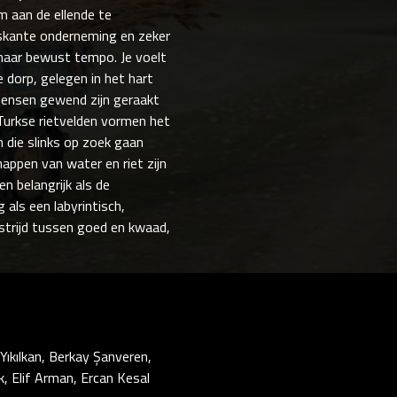
m aan de ellende te
riskante onderneming en zeker
maar bewust tempo. Je voelt
e dorp, gelegen in het hart
mensen gewend zijn geraakt
Turkse rietvelden vormen het
die slinks op zoek gaan
happen van water en riet zijn
n belangrijk als de
 als een labyrintisch,
strijd tussen goed en kwaad,
Yıkılkan, Berkay Şanveren,
k, Elif Arman, Ercan Kesal