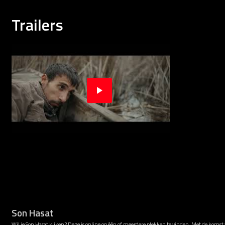
Trailers
Son Hasat
Wil je Son Hasat kijken? Deze is online op één of meerdere plekken te vinden. Met de komst