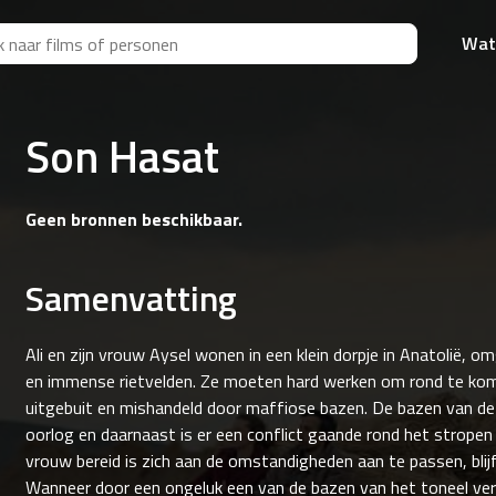
Wat
Son Hasat
Geen bronnen beschikbaar.
Samenvatting
Ali en zijn vrouw Aysel wonen in een klein dorpje in Anatolië,
en immense rietvelden. Ze moeten hard werken om rond te ko
uitgebuit en mishandeld door maffiose bazen. De bazen van de a
oorlog en daarnaast is er een conflict gaande rond het stropen v
vrouw bereid is zich aan de omstandigheden aan te passen, blijf
Wanneer door een ongeluk een van de bazen van het toneel verd