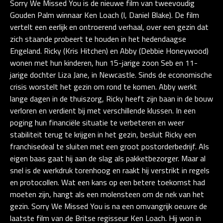
Sorry We Missed You is de nieuwe film van tweevoudig
Gouden Palm winnaar Ken Loach (I, Daniel Blake). De film
vertelt een eerlijk en ontroerend verhaal, over een gezin dat
zich staande probeert te houden in het hedendaagse
Engeland. Ricky (Kris Hitchen) en Abby (Debbie Honeywood)
wonen met hun kinderen, hun 15-jarige zoon Seb en 11-
jarige dochter Liza Jane, in Newcastle. Sinds de economische
crisis worstelt het gezin om rond te komen. Abby werkt
lange dagen in de thuiszorg, Ricky heeft zijn baan in de bouw
verloren en verdient bij met verschillende klussen. In een
poging hun financiële situatie te verbeteren en weer
stabiliteit terug te krijgen in het gezin, besluit Ricky een
franchisedeal te sluiten met een groot postorderbedrijf. Als
eigen baas gaat hij aan de slag als pakketbezorger. Maar al
snel is de werkdruk torenhoog en raakt hij verstrikt in regels
en protocollen. Wat een kans op een betere toekomst had
moeten zijn, hangt als een molensteen om de nek van het
gezin. Sorry We Missed You is na een omvangrijk oeuvre de
laatste film van de Britse regisseur Ken Loach. Hij won in