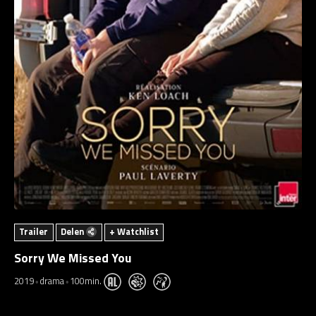
Trailer
Delen
+ Watchlist
Sorry We Missed You
2019
drama
100min.