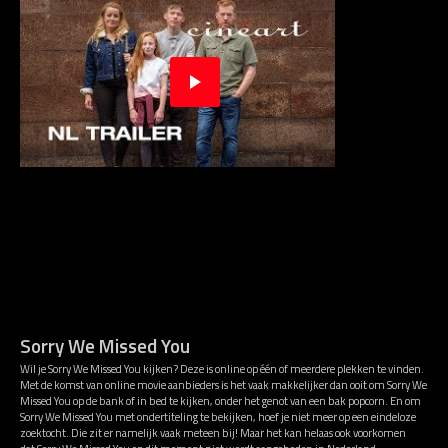
Sorry We Missed You
Wil je Sorry We Missed You kijken? Deze is online op één of meerdere plekken te vinden.
Met de komst van online movie aanbieders is het vaak makkelijker dan ooit om Sorry We
Missed You op de bank of in bed te kijken, onder het genot van een bak popcorn. En om
Sorry We Missed You met ondertiteling te bekijken, hoef je niet meer op een eindeloze
zoektocht. Die zit er namelijk vaak meteen bij! Maar het kan helaas ook voorkomen