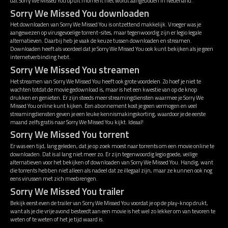
dat Sorry We Missed You op dit moment niet wordt aangeboden in Nederland.
Sorry We Missed You downloaden
Het downloaden van Sorry We Missed You is ontzettend makkelijk. Vroeger was je
aangewezen op virusgevoelige torrent-sites, maar tegenwoordig zijn er legio legale
alternatieven. Daarbij heb je vaak de keuze tussen downloaden en streamen.
Downloaden heeft als voordeel dat je Sorry We Missed You ook kunt bekijken als je geen
internetverbinding hebt.
Sorry We Missed You streamen
Het streamen van Sorry We Missed You heeft ook grote voordelen. Zo hoef je niet te
wachten totdat de movie gedownload is, maar is het een kwestie van op de knop
drukken en genieten. Er zijn steeds meer streamingdiensten waarmee je Sorry We
Missed You online kunt kijken. Een abonnement kost je geen vermogen en veel
streamingdiensten geven je een leuke kennismakingskorting, waardoor je de eerste
maand zelfs gratis naar Sorry We Missed You kijkt. Ideaal!
Sorry We Missed You torrent
Er was een tijd, lang geleden, dat je op zoek moest naar torrents om een movie online te
downloaden. Dat is al lang niet meer zo. Er zijn tegenwoordig legio goede, veilige
alternatieven voor het bekijken of downloaden van Sorry We Missed You. Handig, want
die torrents hebben niet alleen als nadeel dat ze illegaal zijn, maar ze kunnen ook nog
eens virussen met zich meebrengen.
Sorry We Missed You trailer
Bekijk eerst even de trailer van Sorry We Missed You voordat je op de play-knop drukt,
want als je die vrije avond besteedt aan een movie is het wel zo lekker om van tevoren te
weten of te weten of het je tijd waard is.