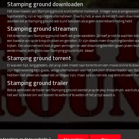
Stamping ground downloaden
Het downloaden van Stamping ground is ontzettend makkelijk. Vroeger was je aangewezen o
tegenwoordig zijn er legio legale alternatieven. Daarbij heb je vaak de keuze tussen downl
voordeel dat je Stamping ground ook kunt bekijken als je geen internetverbinding hebt.
Stamping ground streamen
Het streamen van Stamping ground heeft ook grote voordelen. Zo hoef je niet te wachten tot
een kwestie van op de knop drukken en genieten. Er zijn steeds meer streamingdiensten 
kijken. Een abonnement kost je geen vermogen en veel streamingdiensten geven je een leu
eerste maand zelfs gratis naar Stamping ground kijkt. Ideaal!
Stamping ground torrent
Er was een tijd, lang geleden, dat je op zoek moest naar torrents om een movie online te down
zijn tegenwoordig legio goede, veilige alternatieven voor het bekijken of downloaden van S
hebben niet alleen als nadeel dat ze illegaal zijn, maar ze kunnen ook nog eens virussen 
Stamping ground trailer
Bekijk eerst even de trailer van Stamping ground voordat je op de play-knop drukt, want als j
het wel zo lekker om van tevoren te weten of te weten of het je tijd waard is.