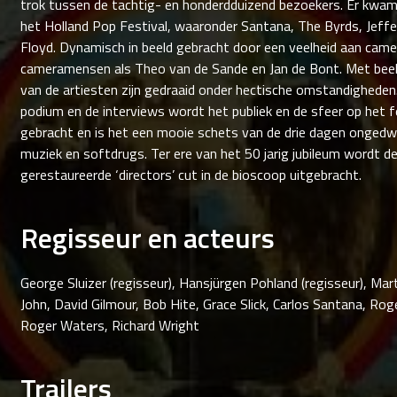
trok tussen de tachtig- en honderdduizend bezoekers. Er kwa
het Holland Pop Festival, waaronder Santana, The Byrds, Jeffe
Floyd. Dynamisch in beeld gebracht door een veelheid aan came
cameramensen als Theo van de Sande en Jan de Bont. Met beeld
van de artiesten zijn gedraaid onder hectische omstandighede
podium en de interviews wordt het publiek en de sfeer op het f
gebracht en is het een mooie schets van de drie dagen ongedw
muziek en softdrugs. Ter ere van het 50 jarig jubileum wordt de 
gerestaureerde ‘directors’ cut in de bioscoop uitgebracht.
Regisseur en acteurs
George Sluizer (regisseur), Hansjürgen Pohland (regisseur), Mart
John, David Gilmour, Bob Hite, Grace Slick, Carlos Santana, R
Roger Waters, Richard Wright
Trailers