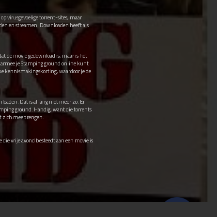
p virusgevoelige torrent-sites, maar
oaden en streamen. Downloaden heeft als
dat de movie gedownload is, maar is het
waarmee je Stamping ground online kunt
ke kennismakingskorting, waardoor je de
loaden. Dat is al lang niet meer zo. Er
tamping ground. Handig, want die torrents
met zich meebrengen.
e die vrije avond besteedt aan een movie is
© 2026 Stichting Film.nl All rights reserved.