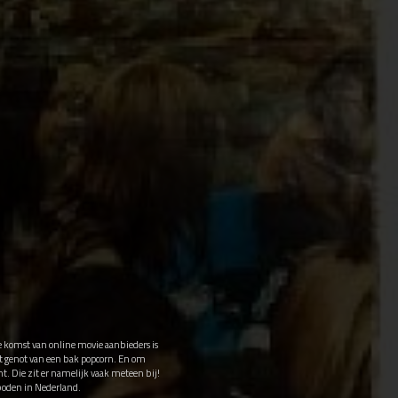
e komst van online movie aanbieders is
et genot van een bak popcorn. En om
t. Die zit er namelijk vaak meteen bij!
boden in Nederland.