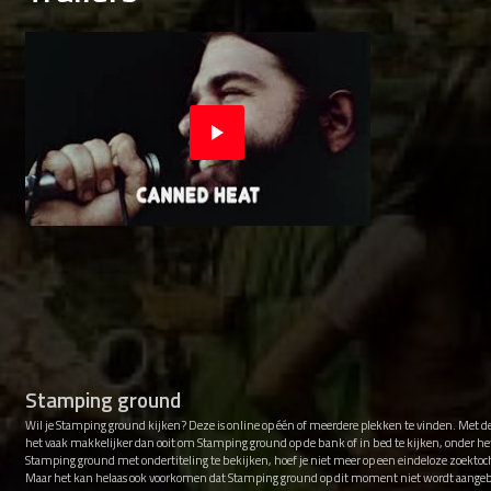
Stamping ground
Wil je Stamping ground kijken? Deze is online op één of meerdere plekken te vinden. Met d
het vaak makkelijker dan ooit om Stamping ground op de bank of in bed te kijken, onder h
Stamping ground met ondertiteling te bekijken, hoef je niet meer op een eindeloze zoektoch
Maar het kan helaas ook voorkomen dat Stamping ground op dit moment niet wordt aange