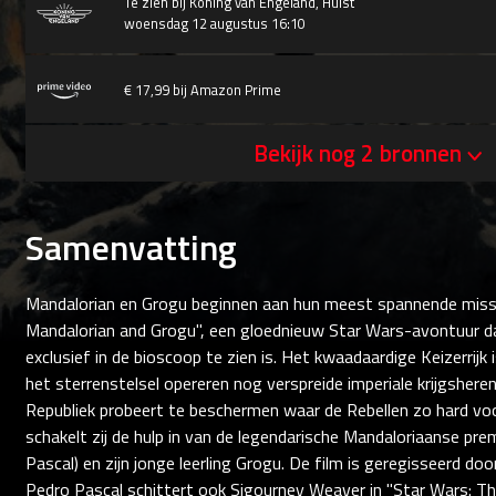
Te zien bij
Koning van Engeland, Hulst
woensdag 12 augustus 16:10
€ 17,99 bij Amazon Prime
Bekijk nog 2 bronnen
Samenvatting
Mandalorian en Grogu beginnen aan hun meest spannende missi
Mandalorian and Grogu", een gloednieuw Star Wars-avontuur 
exclusief in de bioscoop te zien is. Het kwaadaardige Keizerrijk 
het sterrenstelsel opereren nog verspreide imperiale krijgsheren.
Republiek probeert te beschermen waar de Rebellen zo hard v
schakelt zij de hulp in van de legendarische Mandaloriaanse prem
Pascal) en zijn jonge leerling Grogu. De film is geregisseerd do
Pedro Pascal schittert ook Sigourney Weaver in "Star Wars: Th