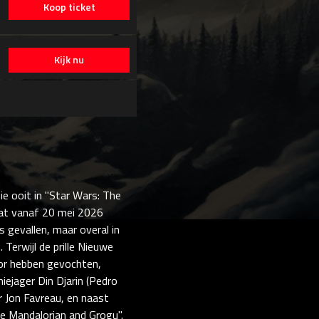
Koop ticket
Kijk nu
e ooit in "Star Wars: The
dat vanaf 20 mei 2026
is gevallen, maar overal in
 Terwijl de prille Nieuwe
oor hebben gevochten,
iejager Din Djarin (Pedro
or Jon Favreau, en naast
e Mandalorian and Grogu".