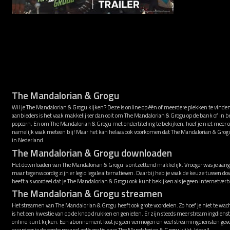
The Mandalorian & Grogu
Wil je The Mandalorian & Grogu kijken? Deze is online op één of meerdere plekken te vind
aanbieders is het vaak makkelijker dan ooit om The Mandalorian & Grogu op de bank of in be
popcorn. En om The Mandalorian & Grogu met ondertiteling te bekijken, hoef je niet meer op
namelijk vaak meteen bij! Maar het kan helaas ook voorkomen dat The Mandalorian & Gro
in Nederland.
The Mandalorian & Grogu downloaden
Het downloaden van The Mandalorian & Grogu is ontzettend makkelijk. Vroeger was je aange
maar tegenwoordig zijn er legio legale alternatieven. Daarbij heb je vaak de keuze tusse
heeft als voordeel dat je The Mandalorian & Grogu ook kunt bekijken als je geen internetver
The Mandalorian & Grogu streamen
Het streamen van The Mandalorian & Grogu heeft ook grote voordelen. Zo hoef je niet te wa
is het een kwestie van op de knop drukken en genieten. Er zijn steeds meer streamingdie
online kunt kijken. Een abonnement kost je geen vermogen en veel streamingdiensten gev
waardoor je de eerste maand zelfs gratis naar The Mandalorian & Grogu kijkt. Ideaal!