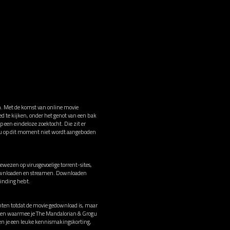
en. Met de komst van online movie
d te kijken, onder het genot van een bak
 een eindeloze zoektocht. Die zit er
gu op dit moment niet wordt aangeboden
wezen op virusgevoelige torrent-sites,
n downloaden en streamen. Downloaden
binding hebt.
chten totdat de movie gedownload is, maar
nsten waarmee je The Mandalorian & Grogu
en je een leuke kennismakingskorting,