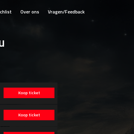
chlist
Over ons
Vragen/Feedback
u
Koop ticket
Koop ticket