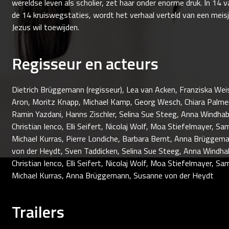
wereldse leven als scholier, zet haar onder enorme druk. In 14 
de 14 kruiswegstaties, wordt het verhaal verteld van een meisj
Jezus wil toewijden.
Regisseur en acteurs
Dietrich Brüggemann (regisseur), Lea van Acken, Franziska Weisz
Aron, Moritz Knapp, Michael Kamp, Georg Wesch, Chiara Palmeri
Ramin Yazdani, Hanns Zischler, Selina Sue Steeg, Anna Windh
Christian Ienco, Elli Seifert, Nicolaj Wolf, Moa Stiefelmayer, Sa
Michael Kurras, Pierre Londiche, Barbara Bernt, Anna Brüggem
von der Heydt, Sven Taddicken, Selina Sue Steeg, Anna Windh
Christian Ienco, Elli Seifert, Nicolaj Wolf, Moa Stiefelmayer, Sa
Michael Kurras, Anna Brüggemann, Susanne von der Heydt
Trailers