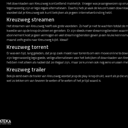
Het downloaden van Kreuzweg is ontzettend makkelijk. Vroeger was je aangewezen op virusg
tegenwoordig zijn er legio legale alternatieven. Daarbij heb je vaak de keuze tussen downl
voordeel dat je Kreuzweg ook kunt bekijken als je geen internetverbinding hebt.
Kreuzweg streamen
Het streamen van Kreuzweg heeft ook grote voordelen. Zo hoef je niet te wachten totdat de 
kwestie van op de knop drukken en genieten. Er zijn steeds meer streamingdiensten waarm
abonnement kost je geen vermogen en veel streamingdiensten geven je een leuke kennismak
maand zelfs gratis naar Kreuzweg kijkt. Ideaal!
Kreuzweg torrent
Er was een tijd, lang geleden, dat je op zoek moest naar torrents om een movie online te down
zijn tegenwoordig legio goede, veilige alternatieven voor het bekijken of downloaden van K
hebben niet alleen als nadeel dat ze illegaal zijn, maar ze kunnen ook nog eens virussen 
Kreuzweg trailer
Bekijk eerst even de trailer van Kreuzweg voordat je op de play-knop drukt, want als je die vr
wel zo lekker om van tevoren te weten of te weten of het je tijd waard is.