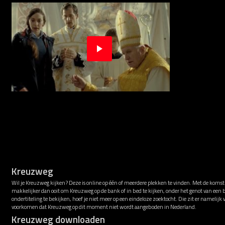
Kreuzweg
Wil je Kreuzweg kijken? Deze is online op één of meerdere plekken te vinden. Met de komst
makkelijker dan ooit om Kreuzweg op de bank of in bed te kijken, onder het genot van ee
ondertiteling te bekijken, hoef je niet meer op een eindeloze zoektocht. Die zit er namelijk
voorkomen dat Kreuzweg op dit moment niet wordt aangeboden in Nederland.
Kreuzweg downloaden