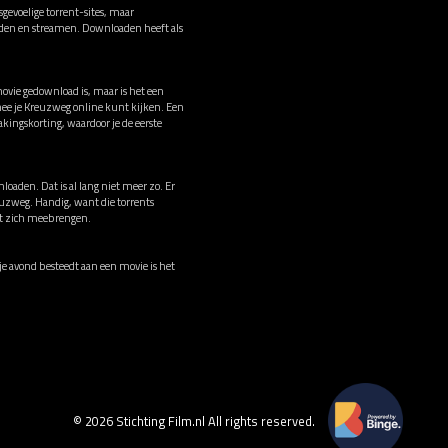
evoelige torrent-sites, maar
oaden en streamen. Downloaden heeft als
movie gedownload is, maar is het een
ee je Kreuzweg online kunt kijken. Een
ingskorting, waardoor je de eerste
loaden. Dat is al lang niet meer zo. Er
reuzweg. Handig, want die torrents
met zich meebrengen.
ije avond besteedt aan een movie is het
© 2026 Stichting Film.nl All rights reserved.