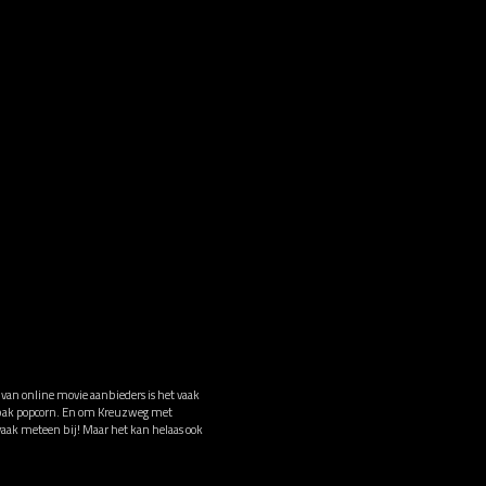
 van online movie aanbieders is het vaak
n bak popcorn. En om Kreuzweg met
 vaak meteen bij! Maar het kan helaas ook