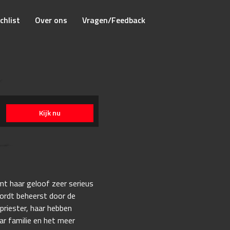
chlist
Over ons
Vragen/Feedback
Kijk nu
mt haar geloof zeer serieus
 wordt beheerst door de
priester, haar hebben
ar familie en het meer