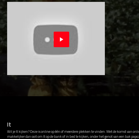
It
Wil je It kijken? Deze is online op één of meerdere plekken te vinden. Met de komst van onl
makkelijker dan ooit om It op de bank of in bed te kijken, onder het genot van een bak popc