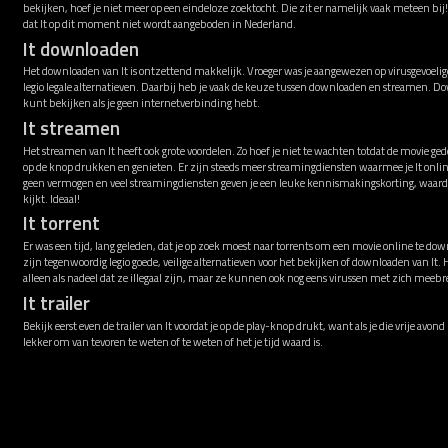
bekijken, hoef je niet meer op een eindeloze zoektocht. Die zit er namelijk vaak meteen bi
dat It op dit moment niet wordt aangeboden in Nederland.
It downloaden
Het downloaden van It is ontzettend makkelijk. Vroeger was je aangewezen op virusgevoelige
legio legale alternatieven. Daarbij heb je vaak de keuze tussen downloaden en streamen. Dow
kunt bekijken als je geen internetverbinding hebt.
It streamen
Het streamen van It heeft ook grote voordelen. Zo hoef je niet te wachten totdat de movie ge
op de knop drukken en genieten. Er zijn steeds meer streamingdiensten waarmee je It onli
geen vermogen en veel streamingdiensten geven je een leuke kennismakingskorting, waardoor
kijkt. Ideaal!
It torrent
Er was een tijd, lang geleden, dat je op zoek moest naar torrents om een movie online te down
zijn tegenwoordig legio goede, veilige alternatieven voor het bekijken of downloaden van It.
alleen als nadeel dat ze illegaal zijn, maar ze kunnen ook nog eens virussen met zich meeb
It trailer
Bekijk eerst even de trailer van It voordat je op de play-knop drukt, want als je die vrije avon
lekker om van tevoren te weten of te weten of het je tijd waard is.