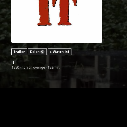
Trailer
Delen
+ Watchlist
It
1990
horror, overige
192min.