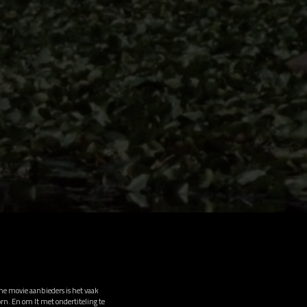
ine movie aanbieders is het vaak
orn. En om It met ondertiteling te