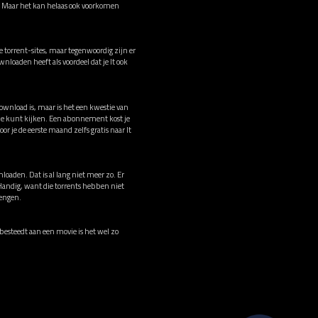
j! Maar het kan helaas ook voorkomen
 torrent-sites, maar tegenwoordig zijn er
nloaden heeft als voordeel dat je It ook
download is, maar is het een kwestie van
ne kunt kijken. Een abonnement kost je
 je de eerste maand zelfs gratis naar It
loaden. Dat is al lang niet meer zo. Er
 Handig, want die torrents hebben niet
rengen.
d besteedt aan een movie is het wel zo