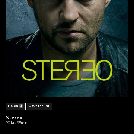
Delen
+ Watchlist
Stereo
2014
95min.