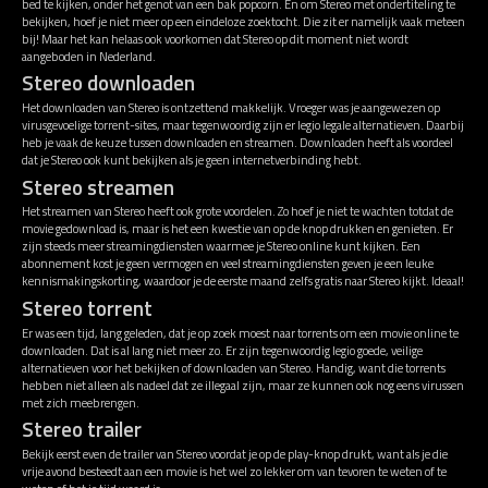
bed te kijken, onder het genot van een bak popcorn. En om Stereo met ondertiteling te
bekijken, hoef je niet meer op een eindeloze zoektocht. Die zit er namelijk vaak meteen
bij! Maar het kan helaas ook voorkomen dat Stereo op dit moment niet wordt
aangeboden in Nederland.
Stereo downloaden
Het downloaden van Stereo is ontzettend makkelijk. Vroeger was je aangewezen op
virusgevoelige torrent-sites, maar tegenwoordig zijn er legio legale alternatieven. Daarbij
heb je vaak de keuze tussen downloaden en streamen. Downloaden heeft als voordeel
dat je Stereo ook kunt bekijken als je geen internetverbinding hebt.
Stereo streamen
Het streamen van Stereo heeft ook grote voordelen. Zo hoef je niet te wachten totdat de
movie gedownload is, maar is het een kwestie van op de knop drukken en genieten. Er
zijn steeds meer streamingdiensten waarmee je Stereo online kunt kijken. Een
abonnement kost je geen vermogen en veel streamingdiensten geven je een leuke
kennismakingskorting, waardoor je de eerste maand zelfs gratis naar Stereo kijkt. Ideaal!
Stereo torrent
Er was een tijd, lang geleden, dat je op zoek moest naar torrents om een movie online te
downloaden. Dat is al lang niet meer zo. Er zijn tegenwoordig legio goede, veilige
alternatieven voor het bekijken of downloaden van Stereo. Handig, want die torrents
hebben niet alleen als nadeel dat ze illegaal zijn, maar ze kunnen ook nog eens virussen
met zich meebrengen.
Stereo trailer
Bekijk eerst even de trailer van Stereo voordat je op de play-knop drukt, want als je die
vrije avond besteedt aan een movie is het wel zo lekker om van tevoren te weten of te