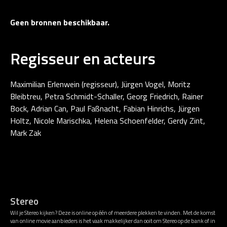
Geen bronnen beschikbaar.
Regisseur en acteurs
Maximilian Erlenwein (regisseur), Jürgen Vogel, Moritz
Bleibtreu, Petra Schmidt-Schaller, Georg Friedrich, Rainer
Bock, Adrian Can, Paul Faßnacht, Fabian Hinrichs, Jürgen
Holtz, Nicole Marischka, Helena Schoenfelder, Gerdy Zint,
Mark Zak
Stereo
Wil je Stereo kijken? Deze is online op één of meerdere plekken te vinden. Met de komst
van online movie aanbieders is het vaak makkelijker dan ooit om Stereo op de bank of in