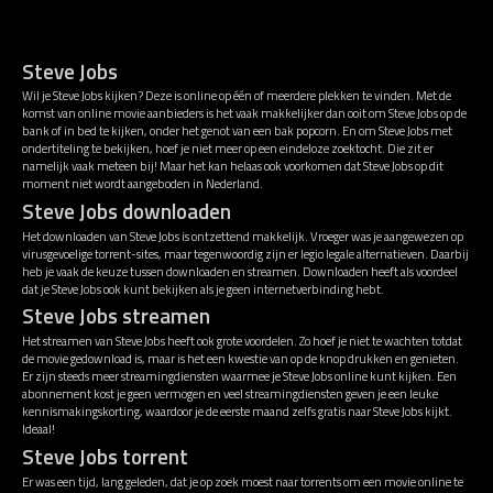
Steve Jobs
Wil je Steve Jobs kijken? Deze is online op één of meerdere plekken te vinden. Met de
komst van online movie aanbieders is het vaak makkelijker dan ooit om Steve Jobs op de
bank of in bed te kijken, onder het genot van een bak popcorn. En om Steve Jobs met
ondertiteling te bekijken, hoef je niet meer op een eindeloze zoektocht. Die zit er
namelijk vaak meteen bij! Maar het kan helaas ook voorkomen dat Steve Jobs op dit
moment niet wordt aangeboden in Nederland.
Steve Jobs downloaden
Het downloaden van Steve Jobs is ontzettend makkelijk. Vroeger was je aangewezen op
virusgevoelige torrent-sites, maar tegenwoordig zijn er legio legale alternatieven. Daarbij
heb je vaak de keuze tussen downloaden en streamen. Downloaden heeft als voordeel
dat je Steve Jobs ook kunt bekijken als je geen internetverbinding hebt.
Steve Jobs streamen
Het streamen van Steve Jobs heeft ook grote voordelen. Zo hoef je niet te wachten totdat
de movie gedownload is, maar is het een kwestie van op de knop drukken en genieten.
Er zijn steeds meer streamingdiensten waarmee je Steve Jobs online kunt kijken. Een
abonnement kost je geen vermogen en veel streamingdiensten geven je een leuke
kennismakingskorting, waardoor je de eerste maand zelfs gratis naar Steve Jobs kijkt.
Ideaal!
Steve Jobs torrent
Er was een tijd, lang geleden, dat je op zoek moest naar torrents om een movie online te