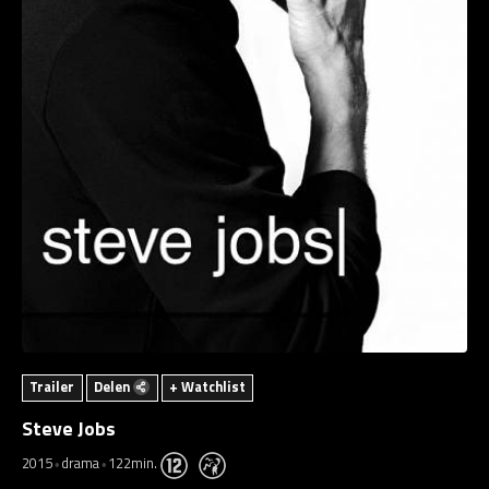
Trailer
Delen
+ Watchlist
Steve Jobs
2015
drama
122min.