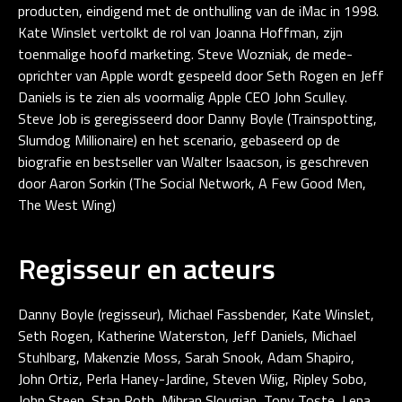
producten, eindigend met de onthulling van de iMac in 1998.
Kate Winslet vertolkt de rol van Joanna Hoffman, zijn
toenmalige hoofd marketing. Steve Wozniak, de mede-
oprichter van Apple wordt gespeeld door Seth Rogen en Jeff
Daniels is te zien als voormalig Apple CEO John Sculley.
Steve Job is geregisseerd door Danny Boyle (Trainspotting,
Slumdog Millionaire) en het scenario, gebaseerd op de
biografie en bestseller van Walter Isaacson, is geschreven
door Aaron Sorkin (The Social Network, A Few Good Men,
The West Wing)
Regisseur en acteurs
Danny Boyle (regisseur), Michael Fassbender, Kate Winslet,
Seth Rogen, Katherine Waterston, Jeff Daniels, Michael
Stuhlbarg, Makenzie Moss, Sarah Snook, Adam Shapiro,
John Ortiz, Perla Haney-Jardine, Steven Wiig, Ripley Sobo,
John Steen, Stan Roth, Mihran Slougian, Tony Toste, Lena