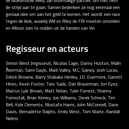
de bloedmooie Riley, zijn voormalige partner, om met hem
de strijd aan te gaan. Samen bedenken ze nog eenmaal een
geniaal idee om aan het geld te komen. Het wordt een race
tegen de klok, waarbij Will en Riley de FBI moeten omzeilen
en Allison zien te redden uit de handen van Vin
Regisseur en acteurs
Simon West (regisseur), Nicolas Cage, Danny Huston, Malin
Åkerman, Sami Gayle, Mark Valley, M.C. Gainey, Josh Lucas,
Edrick Browne, Barry Shabaka Henley, J.D. Evermore, Garrett
Hines, Kevin Foster, Tanc Sade, Dan Braverman, Jon Eyez,
Marcus Lyle Brown, Matt Nolan, Tyler Forrest, Shanna
Forrestall, Brian Kinney, Joe Williams, Derek Schreck, Tim
Bell, Kyle Clements, Mustafa Harris, John McConnell, Dave
Davis, Bernadette Ralphs, Emily West, Tom Waite, Randall
Nelms