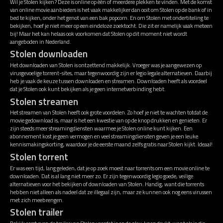
Wil je Stolen kijken? Deze is online op één of meerdere plekken te vinden. Met de komst
van online movie aanbieders is het vaak makkelijker dan ooit om Stolen op de bank of in
bed te kijken, onder het genot van een bak popcorn. En om Stolen met ondertiteling te
bekijken, hoef je niet meer op een eindeloze zoektocht. Die zit er namelijk vaak meteen
bij! Maar het kan helaas ook voorkomen dat Stolen op dit moment niet wordt
aangeboden in Nederland.
Stolen downloaden
Het downloaden van Stolen is ontzettend makkelijk. Vroeger was je aangewezen op
virusgevoelige torrent-sites, maar tegenwoordig zijn er legio legale alternatieven. Daarbij
heb je vaak de keuze tussen downloaden en streamen. Downloaden heeft als voordeel
dat je Stolen ook kunt bekijken als je geen internetverbinding hebt.
Stolen streamen
Het streamen van Stolen heeft ook grote voordelen. Zo hoef je niet te wachten totdat de
movie gedownload is, maar is het een kwestie van op de knop drukken en genieten. Er
zijn steeds meer streamingdiensten waarmee je Stolen online kunt kijken. Een
abonnement kost je geen vermogen en veel streamingdiensten geven je een leuke
kennismakingskorting, waardoor je de eerste maand zelfs gratis naar Stolen kijkt. Ideaal!
Stolen torrent
Er was een tijd, lang geleden, dat je op zoek moest naar torrents om een movie online te
downloaden. Dat is al lang niet meer zo. Er zijn tegenwoordig legio goede, veilige
alternatieven voor het bekijken of downloaden van Stolen. Handig, want die torrents
hebben niet alleen als nadeel dat ze illegaal zijn, maar ze kunnen ook nog eens virussen
met zich meebrengen.
Stolen trailer