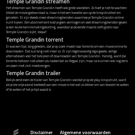
Temple Grandin streamen
Het streamen van Temple Grandin heeft ook grote voordelen. Zo hoef je niet te wachten
totdat de movie gedownload is, maar is het een kwestie van op de knop drukken en
genieten. Er zijn steeds meer streamingdiensten waarmee je Temple Grandin online
kunt kijken. Een abonnement kost je geen vermogen en veel streamingdiensten geven
je een leuke kennismakingskorting, waardoor je de eerste maand zelfs gratis naar
Temple Grandin kijkt. Ideaal!
Temple Grandin torrent
Er was een tijd, lang geleden, dat je op zoek moest naar torrents om een movie online te
downloaden. Dat is al lang niet meer zo. Er zijn tegenwoordig legio goede, veilige
alternatieven voor het bekijken of downloaden van Temple Grandin. Handig, want die
torrents hebben niet alleen als nadeel dat ze illegaal zijn, maar ze kunnen ook nog eens
virussen met zich meebrengen.
Temple Grandin trailer
Bekijk eerst even de trailer van Temple Grandin voordat je op de play-knop drukt, want
als je die vrije avond besteedt aan een movie is het wel zo lekker om van tevoren te weten
of te weten of het je tijd waard is.
Disclaimer
Algemene voorwaarden