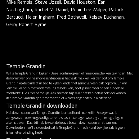
Mike Rembis, Steve Uzzell, David Houston, Earl
Nottingham, Rachel McDaniel, Robin Lee Walper, Patrick
Bertucci, Helen Ingham, Fred Bothwell, Kelsey Buchanan,
Gerry Robert Byrne
Temple Grandin
Wil je Temple Grandin kijken? Deze is online op één of meerdere plekken te vinden. Met
de komst van online movie aanbieders is het vaak makkelijker dan ooit om Temple
Grandin op de bank of in bed te kijken, onder het genot van een bak popcorn. En om
Temple Grandin met ondertiteling te bekijken, hoef je niet meer op een eindeloze
zoektocht. Die zit er namelijk vaak meteen bij! Maar het kan helaas ook voorkomen
dat Temple Grandin op dit moment niet wordt aangeboden in Nederland.
Temple Grandin downloaden
Het downloaden van Temple Grandin is ontzettend makkelijk. Vroeger was je
aangewezen op virusgevoelige torrent-sites, maar tegenwoordig zijn er legio legale
alternatieven. Daarbij heb je vaak de keuze tussen downloaden en streamen.
Downloaden heeft als voordeel dat je Temple Grandin ook kunt bekijken als je geen
internetverbinding hebt.