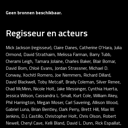
Geen bronnen beschikbaar.
Regisseur en acteurs
Mick Jackson (regisseur), Claire Danes, Catherine O'Hara, Julia
Ormond, David Strathairn, Melissa Farman, Barry Tubb,
Cherami Leigh, Tamara Jolaine, Charles Baker, Blair Bomar,
David Born, Chloë Evans, Jordan Strassner, Michael D.
Conway, Xochitl Romero, Joe Nemmers, Richard Dillard,
David Blackwell, Toby Metcalf, Brady Coleman, Silver Renee,
Chad McMinn, Nicole Holt, Jake Messinger, Cynthia Huerta,
Jessica Wilson, Cassandra L. Small, Kurt Cole, William Akey,
Phil Harrington, Megan Moser, Carl Savering, Allison Wood,
Gabriel Luna, Brian Bentley, Clark Perry, Brett Hill, Max W.
Jenkins, D.J. Castillo, Christopher Holt, Chris Olson, Robert
Newell, Cheryl Cave, Kelli Bland, David L. Dunn, Rick Espaillat,