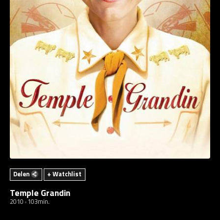
Delen
+ Watchlist
Temple Grandin
2010
103min.