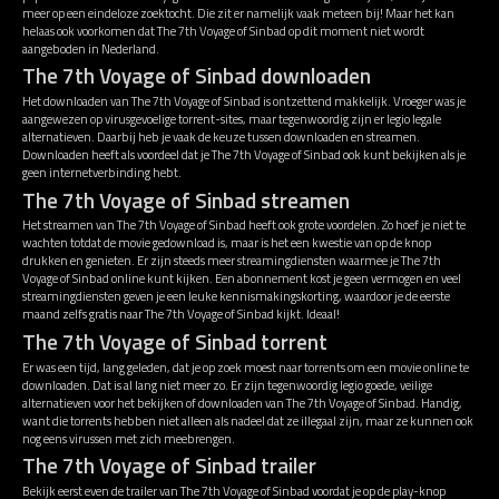
meer op een eindeloze zoektocht. Die zit er namelijk vaak meteen bij! Maar het kan
helaas ook voorkomen dat The 7th Voyage of Sinbad op dit moment niet wordt
aangeboden in Nederland.
The 7th Voyage of Sinbad downloaden
Het downloaden van The 7th Voyage of Sinbad is ontzettend makkelijk. Vroeger was je
aangewezen op virusgevoelige torrent-sites, maar tegenwoordig zijn er legio legale
alternatieven. Daarbij heb je vaak de keuze tussen downloaden en streamen.
Downloaden heeft als voordeel dat je The 7th Voyage of Sinbad ook kunt bekijken als je
geen internetverbinding hebt.
The 7th Voyage of Sinbad streamen
Het streamen van The 7th Voyage of Sinbad heeft ook grote voordelen. Zo hoef je niet te
wachten totdat de movie gedownload is, maar is het een kwestie van op de knop
drukken en genieten. Er zijn steeds meer streamingdiensten waarmee je The 7th
Voyage of Sinbad online kunt kijken. Een abonnement kost je geen vermogen en veel
streamingdiensten geven je een leuke kennismakingskorting, waardoor je de eerste
maand zelfs gratis naar The 7th Voyage of Sinbad kijkt. Ideaal!
The 7th Voyage of Sinbad torrent
Er was een tijd, lang geleden, dat je op zoek moest naar torrents om een movie online te
downloaden. Dat is al lang niet meer zo. Er zijn tegenwoordig legio goede, veilige
alternatieven voor het bekijken of downloaden van The 7th Voyage of Sinbad. Handig,
want die torrents hebben niet alleen als nadeel dat ze illegaal zijn, maar ze kunnen ook
nog eens virussen met zich meebrengen.
The 7th Voyage of Sinbad trailer
Bekijk eerst even de trailer van The 7th Voyage of Sinbad voordat je op de play-knop