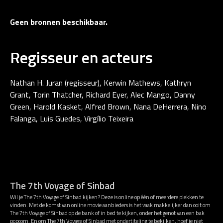
Geen bronnen beschikbaar.
Regisseur en acteurs
Nathan H. Juran (regisseur), Kerwin Mathews, Kathryn
Grant, Torin Thatcher, Richard Eyer, Alec Mango, Danny
Green, Harold Kasket, Alfred Brown, Nana DeHerrera, Nino
Falanga, Luis Guedes, Virgílio Teixeira
The 7th Voyage of Sinbad
Wil je The 7th Voyage of Sinbad kijken? Deze is online op één of meerdere plekken te
vinden. Met de komst van online movie aanbieders is het vaak makkelijker dan ooit om
The 7th Voyage of Sinbad op de bank of in bed te kijken, onder het genot van een bak
popcorn. En om The 7th Voyage of Sinbad met ondertiteling te bekijken, hoef je niet