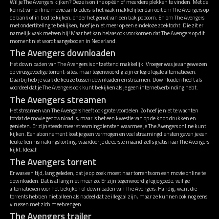
Wil je The Avengers kijken? Deze is online op één of meerdere plekken te vinden. Met de
komst van online movie aanbieders is het vaak makkelijker dan ooit om The Avengers op
de bank of in bed te kijken, onder het genot van een bak popcorn. En om The Avengers
met ondertiteling te bekijken, hoef je niet meer op een eindeloze zoektocht. Die zit er
namelijk vaak meteen bij! Maar het kan helaas ook voorkomen dat The Avengers op dit
moment niet wordt aangeboden in Nederland.
The Avengers downloaden
Het downloaden van The Avengers is ontzettend makkelijk. Vroeger was je aangewezen
op virusgevoelige torrent-sites, maar tegenwoordig zijn er legio legale alternatieven.
Daarbij heb je vaak de keuze tussen downloaden en streamen. Downloaden heeft als
voordeel dat je The Avengers ook kunt bekijken als je geen internetverbinding hebt.
The Avengers streamen
Het streamen van The Avengers heeft ook grote voordelen. Zo hoef je niet te wachten
totdat de movie gedownload is, maar is het een kwestie van op de knop drukken en
genieten. Er zijn steeds meer streamingdiensten waarmee je The Avengers online kunt
kijken. Een abonnement kost je geen vermogen en veel streamingdiensten geven je een
leuke kennismakingskorting, waardoor je de eerste maand zelfs gratis naar The Avengers
kijkt. Ideaal!
The Avengers torrent
Er was een tijd, lang geleden, dat je op zoek moest naar torrents om een movie online te
downloaden. Dat is al lang niet meer zo. Er zijn tegenwoordig legio goede, veilige
alternatieven voor het bekijken of downloaden van The Avengers. Handig, want die
torrents hebben niet alleen als nadeel dat ze illegaal zijn, maar ze kunnen ook nog eens
virussen met zich meebrengen.
The Avengers trailer