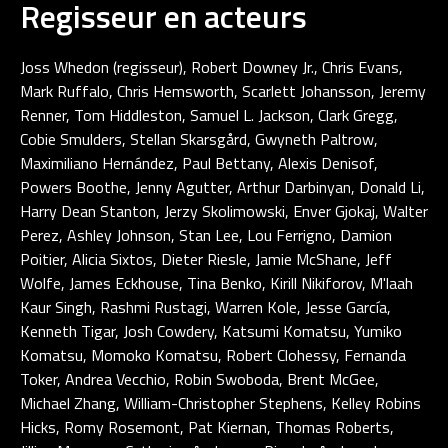
Regisseur en acteurs
Joss Whedon (regisseur), Robert Downey Jr., Chris Evans,
Mark Ruffalo, Chris Hemsworth, Scarlett Johansson, Jeremy
Renner, Tom Hiddleston, Samuel L. Jackson, Clark Gregg,
Cobie Smulders, Stellan Skarsgård, Gwyneth Paltrow,
Maximiliano Hernández, Paul Bettany, Alexis Denisof,
Powers Boothe, Jenny Agutter, Arthur Darbinyan, Donald Li,
Harry Dean Stanton, Jerzy Skolimowski, Enver Gjokaj, Walter
Perez, Ashley Johnson, Stan Lee, Lou Ferrigno, Damion
Poitier, Alicia Sixtos, Dieter Riesle, Jamie McShane, Jeff
Wolfe, James Eckhouse, Tina Benko, Kirill Nikiforov, M'laah
Kaur Singh, Rashmi Rustagi, Warren Kole, Jesse García,
Kenneth Tigar, Josh Cowdery, Katsumi Komatsu, Yumiko
Komatsu, Momoko Komatsu, Robert Clohessy, Fernanda
Toker, Andrea Vecchio, Robin Swoboda, Brent McGee,
Michael Zhang, William-Christopher Stephens, Kelley Robins
Hicks, Romy Rosemont, Pat Kiernan, Thomas Roberts,