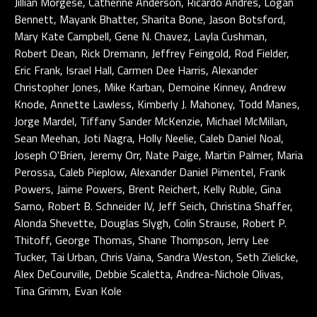
Jillian Morgese, Catherine Anderson, Ricardo Andres, Logan
Bennett, Mayank Bhatter, Sharita Bone, Jason Botsford,
Mary Kate Campbell, Gene N. Chavez, Layla Cushman,
Robert Dean, Rick Dremann, Jeffrey Feingold, Rod Fielder,
Eric Frank, Israel Hall, Carmen Dee Harris, Alexander
Christopher Jones, Mike Karban, Demoine Kinney, Andrew
Knode, Annette Lawless, Kimberly J. Mahoney, Todd Manes,
Jorge Mardel, Tiffany Sander McKenzie, Michael McMillan,
Sean Meehan, Joti Nagra, Holly Neelie, Caleb Daniel Noal,
Joseph O'Brien, Jeremy Orr, Nate Paige, Martin Palmer, Maria
Perossa, Caleb Pieplow, Alexander Daniel Pimentel, Frank
Powers, Jaime Powers, Brent Reichert, Kelly Ruble, Gina
Sarno, Robert B. Schneider IV, Jeff Seich, Christina Shaffer,
Alonda Shevette, Douglas Slygh, Colin Strause, Robert P.
Thitoff, George Thomas, Shane Thompson, Jerry Lee
Tucker, Tai Urban, Chris Vaina, Sandra Weston, Seth Zielicke,
Alex DeCourville, Debbie Scaletta, Andrea-Nichole Olivas,
Tina Grimm, Evan Kole