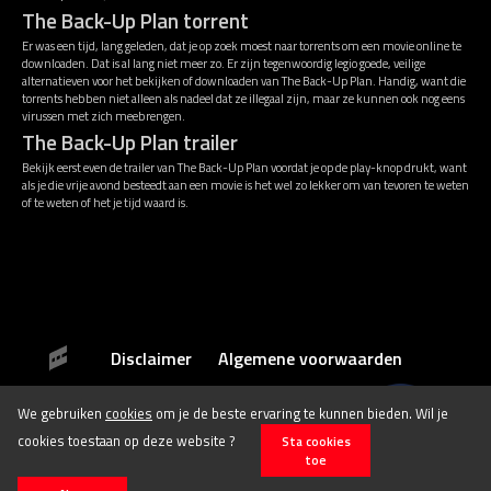
The Back-Up Plan torrent
Er was een tijd, lang geleden, dat je op zoek moest naar torrents om een movie online te
downloaden. Dat is al lang niet meer zo. Er zijn tegenwoordig legio goede, veilige
alternatieven voor het bekijken of downloaden van The Back-Up Plan. Handig, want die
torrents hebben niet alleen als nadeel dat ze illegaal zijn, maar ze kunnen ook nog eens
virussen met zich meebrengen.
The Back-Up Plan trailer
Bekijk eerst even de trailer van The Back-Up Plan voordat je op de play-knop drukt, want
als je die vrije avond besteedt aan een movie is het wel zo lekker om van tevoren te weten
of te weten of het je tijd waard is.
Disclaimer
Algemene voorwaarden
We gebruiken
cookies
om je de beste ervaring te kunnen bieden. Wil je
© 2026 Stichting Film.nl All rights reserved.
cookies toestaan op deze website ?
Sta cookies
toe