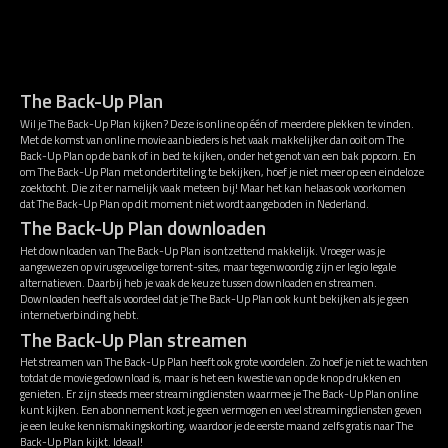
The Back-Up Plan
Wil je The Back-Up Plan kijken? Deze is online op één of meerdere plekken te vinden.
Met de komst van online movie aanbieders is het vaak makkelijker dan ooit om The
Back-Up Plan op de bank of in bed te kijken, onder het genot van een bak popcorn. En
om The Back-Up Plan met ondertiteling te bekijken, hoef je niet meer op een eindeloze
zoektocht. Die zit er namelijk vaak meteen bij! Maar het kan helaas ook voorkomen
dat The Back-Up Plan op dit moment niet wordt aangeboden in Nederland.
The Back-Up Plan downloaden
Het downloaden van The Back-Up Plan is ontzettend makkelijk. Vroeger was je
aangewezen op virusgevoelige torrent-sites, maar tegenwoordig zijn er legio legale
alternatieven. Daarbij heb je vaak de keuze tussen downloaden en streamen.
Downloaden heeft als voordeel dat je The Back-Up Plan ook kunt bekijken als je geen
internetverbinding hebt.
The Back-Up Plan streamen
Het streamen van The Back-Up Plan heeft ook grote voordelen. Zo hoef je niet te wachten
totdat de movie gedownload is, maar is het een kwestie van op de knop drukken en
genieten. Er zijn steeds meer streamingdiensten waarmee je The Back-Up Plan online
kunt kijken. Een abonnement kost je geen vermogen en veel streamingdiensten geven
je een leuke kennismakingskorting, waardoor je de eerste maand zelfs gratis naar The
Back-Up Plan kijkt. Ideaal!