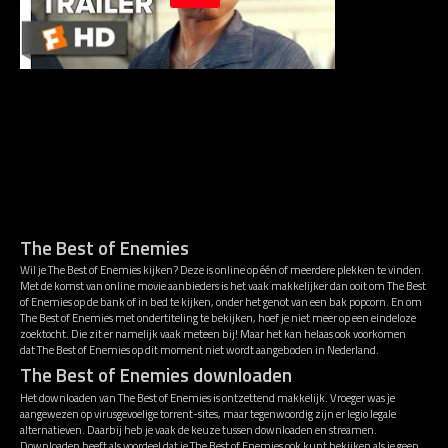
The Best of Enemies
Wil je The Best of Enemies kijken? Deze is online op één of meerdere plekken te vinden.
Met de komst van online movie aanbieders is het vaak makkelijker dan ooit om The Best
of Enemies op de bank of in bed te kijken, onder het genot van een bak popcorn. En om
The Best of Enemies met ondertiteling te bekijken, hoef je niet meer op een eindeloze
zoektocht. Die zit er namelijk vaak meteen bij! Maar het kan helaas ook voorkomen
dat The Best of Enemies op dit moment niet wordt aangeboden in Nederland.
The Best of Enemies downloaden
Het downloaden van The Best of Enemies is ontzettend makkelijk. Vroeger was je
aangewezen op virusgevoelige torrent-sites, maar tegenwoordig zijn er legio legale
alternatieven. Daarbij heb je vaak de keuze tussen downloaden en streamen.
Downloaden heeft als voordeel dat je The Best of Enemies ook kunt bekijken als je geen