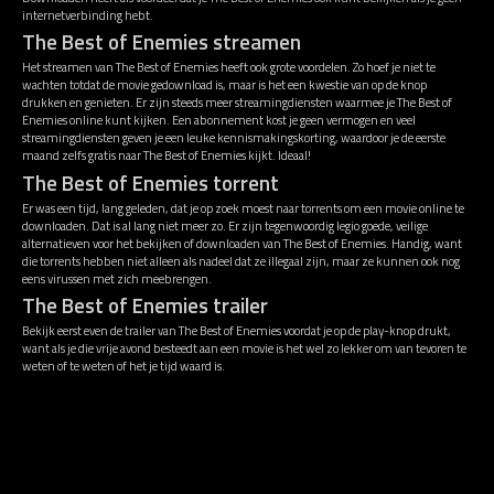
internetverbinding hebt.
The Best of Enemies streamen
Het streamen van The Best of Enemies heeft ook grote voordelen. Zo hoef je niet te
wachten totdat de movie gedownload is, maar is het een kwestie van op de knop
drukken en genieten. Er zijn steeds meer streamingdiensten waarmee je The Best of
Enemies online kunt kijken. Een abonnement kost je geen vermogen en veel
streamingdiensten geven je een leuke kennismakingskorting, waardoor je de eerste
maand zelfs gratis naar The Best of Enemies kijkt. Ideaal!
The Best of Enemies torrent
Er was een tijd, lang geleden, dat je op zoek moest naar torrents om een movie online te
downloaden. Dat is al lang niet meer zo. Er zijn tegenwoordig legio goede, veilige
alternatieven voor het bekijken of downloaden van The Best of Enemies. Handig, want
die torrents hebben niet alleen als nadeel dat ze illegaal zijn, maar ze kunnen ook nog
eens virussen met zich meebrengen.
The Best of Enemies trailer
Bekijk eerst even de trailer van The Best of Enemies voordat je op de play-knop drukt,
want als je die vrije avond besteedt aan een movie is het wel zo lekker om van tevoren te
weten of te weten of het je tijd waard is.