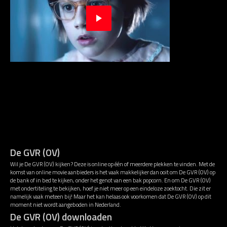
De GVR (OV)
Wil je De GVR (OV) kijken? Deze is online op één of meerdere plekken te vinden. Met de
komst van online movie aanbieders is het vaak makkelijker dan ooit om De GVR (OV) op
de bank of in bed te kijken, onder het genot van een bak popcorn. En om De GVR (OV)
met ondertiteling te bekijken, hoef je niet meer op een eindeloze zoektocht. Die zit er
namelijk vaak meteen bij! Maar het kan helaas ook voorkomen dat De GVR (OV) op dit
moment niet wordt aangeboden in Nederland.
De GVR (OV) downloaden