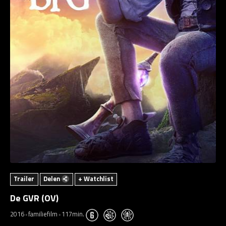
Trailer
Delen
+ Watchlist
De GVR (OV)
2016
familiefilm
117min.