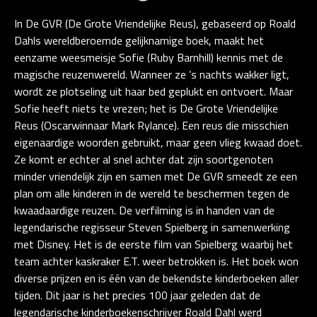
In De GVR (De Grote Vriendelijke Reus), gebaseerd op Roald
Dahls wereldberoemde gelijknamige boek, maakt het
eenzame weesmeisje Sofie (Ruby Barnhill) kennis met de
magische reuzenwereld. Wanneer ze ’s nachts wakker ligt,
wordt ze plotseling uit haar bed geplukt en ontvoert. Maar
Sofie heeft niets te vrezen; het is De Grote Vriendelijke
Reus (Oscarwinnaar Mark Rylance). Een reus die misschien
eigenaardige woorden gebruikt, maar geen vlieg kwaad doet.
Ze komt er echter al snel achter dat zijn soortgenoten
minder vriendelijk zijn en samen met De GVR smeedt ze een
plan om alle kinderen in de wereld te beschermen tegen de
kwaadaardige reuzen. De verfilming is in handen van de
legendarische regisseur Steven Spielberg in samenwerking
met Disney. Het is de eerste film van Spielberg waarbij het
team achter kaskraker E.T. weer betrokken is. Het boek won
diverse prijzen en is één van de bekendste kinderboeken aller
tijden. Dit jaar is het precies 100 jaar geleden dat de
legendarische kinderboekenschrijver Roald Dahl werd