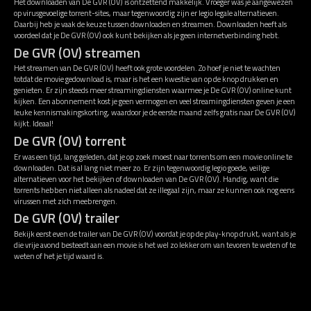
Het downloaden van De GVR (OV) is ontzettend makkelijk. Vroeger was je aangewezen
op virusgevoelige torrent-sites, maar tegenwoordig zijn er legio legale alternatieven.
Daarbij heb je vaak de keuze tussen downloaden en streamen. Downloaden heeft als
voordeel dat je De GVR (OV) ook kunt bekijken als je geen internetverbinding hebt.
De GVR (OV) streamen
Het streamen van De GVR (OV) heeft ook grote voordelen. Zo hoef je niet te wachten
totdat de movie gedownload is, maar is het een kwestie van op de knop drukken en
genieten. Er zijn steeds meer streamingdiensten waarmee je De GVR (OV) online kunt
kijken. Een abonnement kost je geen vermogen en veel streamingdiensten geven je een
leuke kennismakingskorting, waardoor je de eerste maand zelfs gratis naar De GVR (OV)
kijkt. Ideaal!
De GVR (OV) torrent
Er was een tijd, lang geleden, dat je op zoek moest naar torrents om een movie online te
downloaden. Dat is al lang niet meer zo. Er zijn tegenwoordig legio goede, veilige
alternatieven voor het bekijken of downloaden van De GVR (OV). Handig, want die
torrents hebben niet alleen als nadeel dat ze illegaal zijn, maar ze kunnen ook nog eens
virussen met zich meebrengen.
De GVR (OV) trailer
Bekijk eerst even de trailer van De GVR (OV) voordat je op de play-knop drukt, want als je
die vrije avond besteedt aan een movie is het wel zo lekker om van tevoren te weten of te
weten of het je tijd waard is.