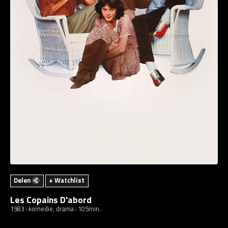
Delen
+ Watchlist
Les Copains D'abord
1983
komedie, drama
105min.