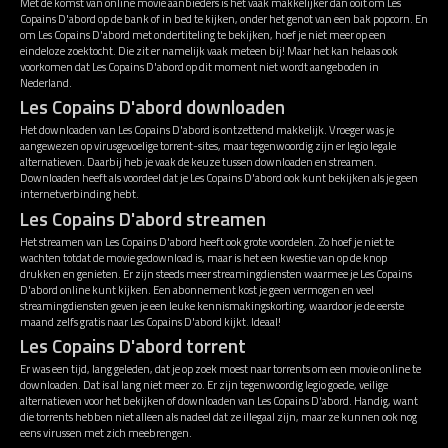
Met de komst van online movie aanbieders is het vaak makkelijker dan ooit om Les
Copains D'abord op de bank of in bed te kijken, onder het genot van een bak popcorn. En
om Les Copains D'abord met ondertiteling te bekijken, hoef je niet meer op een
eindeloze zoektocht. Die zit er namelijk vaak meteen bij! Maar het kan helaas ook
voorkomen dat Les Copains D'abord op dit moment niet wordt aangeboden in
Nederland.
Les Copains D'abord downloaden
Het downloaden van Les Copains D'abord is ontzettend makkelijk. Vroeger was je
aangewezen op virusgevoelige torrent-sites, maar tegenwoordig zijn er legio legale
alternatieven. Daarbij heb je vaak de keuze tussen downloaden en streamen.
Downloaden heeft als voordeel dat je Les Copains D'abord ook kunt bekijken als je geen
internetverbinding hebt.
Les Copains D'abord streamen
Het streamen van Les Copains D'abord heeft ook grote voordelen. Zo hoef je niet te
wachten totdat de movie gedownload is, maar is het een kwestie van op de knop
drukken en genieten. Er zijn steeds meer streamingdiensten waarmee je Les Copains
D'abord online kunt kijken. Een abonnement kost je geen vermogen en veel
streamingdiensten geven je een leuke kennismakingskorting, waardoor je de eerste
maand zelfs gratis naar Les Copains D'abord kijkt. Ideaal!
Les Copains D'abord torrent
Er was een tijd, lang geleden, dat je op zoek moest naar torrents om een movie online te
downloaden. Dat is al lang niet meer zo. Er zijn tegenwoordig legio goede, veilige
alternatieven voor het bekijken of downloaden van Les Copains D'abord. Handig, want
die torrents hebben niet alleen als nadeel dat ze illegaal zijn, maar ze kunnen ook nog
eens virussen met zich meebrengen.