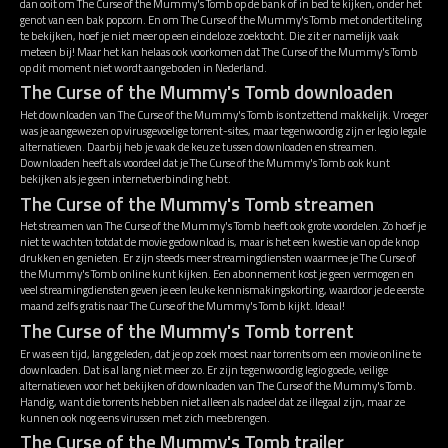
dan ooit om The Curse of the Mummy's Tomb op de bank of in bed te kijken, onder het
genot van een bak popcorn. En om The Curse of the Mummy's Tomb met ondertiteling
te bekijken, hoef je niet meer op een eindeloze zoektocht. Die zit er namelijk vaak
meteen bij! Maar het kan helaas ook voorkomen dat The Curse of the Mummy's Tomb
op dit moment niet wordt aangeboden in Nederland.
The Curse of the Mummy's Tomb downloaden
Het downloaden van The Curse of the Mummy's Tomb is ontzettend makkelijk. Vroeger
was je aangewezen op virusgevoelige torrent-sites, maar tegenwoordig zijn er legio legale
alternatieven. Daarbij heb je vaak de keuze tussen downloaden en streamen.
Downloaden heeft als voordeel dat je The Curse of the Mummy's Tomb ook kunt
bekijken als je geen internetverbinding hebt.
The Curse of the Mummy's Tomb streamen
Het streamen van The Curse of the Mummy's Tomb heeft ook grote voordelen. Zo hoef je
niet te wachten totdat de movie gedownload is, maar is het een kwestie van op de knop
drukken en genieten. Er zijn steeds meer streamingdiensten waarmee je The Curse of
the Mummy's Tomb online kunt kijken. Een abonnement kost je geen vermogen en
veel streamingdiensten geven je een leuke kennismakingskorting, waardoor je de eerste
maand zelfs gratis naar The Curse of the Mummy's Tomb kijkt. Ideaal!
The Curse of the Mummy's Tomb torrent
Er was een tijd, lang geleden, dat je op zoek moest naar torrents om een movie online te
downloaden. Dat is al lang niet meer zo. Er zijn tegenwoordig legio goede, veilige
alternatieven voor het bekijken of downloaden van The Curse of the Mummy's Tomb.
Handig, want die torrents hebben niet alleen als nadeel dat ze illegaal zijn, maar ze
kunnen ook nog eens virussen met zich meebrengen.
The Curse of the Mummy's Tomb trailer