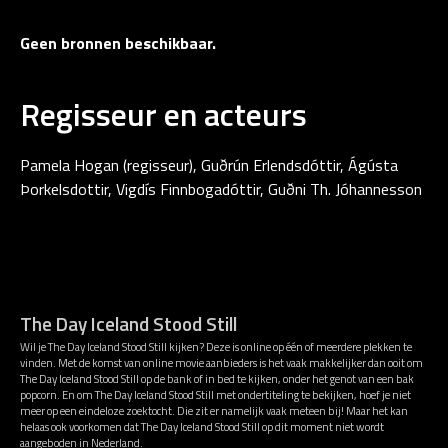
Geen bronnen beschikbaar.
Regisseur en acteurs
Pamela Hogan (regisseur), Guðrún Erlendsdóttir, Ágústa
Þorkelsdottir, Vigdís Finnbogadóttir, Guðni Th. Jóhannesson
The Day Iceland Stood Still
Wil je The Day Iceland Stood Still kijken? Deze is online op één of meerdere plekken te
vinden. Met de komst van online movie aanbieders is het vaak makkelijker dan ooit om
The Day Iceland Stood Still op de bank of in bed te kijken, onder het genot van een bak
popcorn. En om The Day Iceland Stood Still met ondertiteling te bekijken, hoef je niet
meer op een eindeloze zoektocht. Die zit er namelijk vaak meteen bij! Maar het kan
helaas ook voorkomen dat The Day Iceland Stood Still op dit moment niet wordt
aangeboden in Nederland.