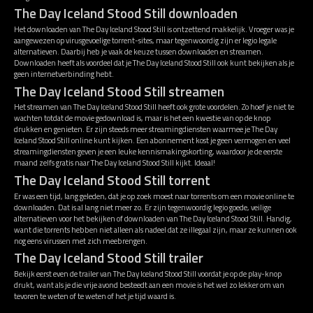
The Day Iceland Stood Still downloaden
Het downloaden van The Day Iceland Stood Still is ontzettend makkelijk. Vroeger was je
aangewezen op virusgevoelige torrent-sites, maar tegenwoordig zijn er legio legale
alternatieven. Daarbij heb je vaak de keuze tussen downloaden en streamen.
Downloaden heeft als voordeel dat je The Day Iceland Stood Still ook kunt bekijken als je
geen internetverbinding hebt.
The Day Iceland Stood Still streamen
Het streamen van The Day Iceland Stood Still heeft ook grote voordelen. Zo hoef je niet te
wachten totdat de movie gedownload is, maar is het een kwestie van op de knop
drukken en genieten. Er zijn steeds meer streamingdiensten waarmee je The Day
Iceland Stood Still online kunt kijken. Een abonnement kost je geen vermogen en veel
streamingdiensten geven je een leuke kennismakingskorting, waardoor je de eerste
maand zelfs gratis naar The Day Iceland Stood Still kijkt. Ideaal!
The Day Iceland Stood Still torrent
Er was een tijd, lang geleden, dat je op zoek moest naar torrents om een movie online te
downloaden. Dat is al lang niet meer zo. Er zijn tegenwoordig legio goede, veilige
alternatieven voor het bekijken of downloaden van The Day Iceland Stood Still. Handig,
want die torrents hebben niet alleen als nadeel dat ze illegaal zijn, maar ze kunnen ook
nog eens virussen met zich meebrengen.
The Day Iceland Stood Still trailer
Bekijk eerst even de trailer van The Day Iceland Stood Still voordat je op de play-knop
drukt, want als je die vrije avond besteedt aan een movie is het wel zo lekker om van
tevoren te weten of te weten of het je tijd waard is.