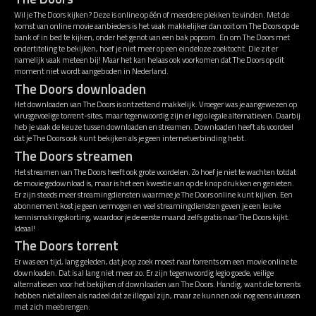
Wil je The Doors kijken? Deze is online op één of meerdere plekken te vinden. Met de
komst van online movie aanbieders is het vaak makkelijker dan ooit om The Doors op de
bank of in bed te kijken, onder het genot van een bak popcorn. En om The Doors met
ondertiteling te bekijken, hoef je niet meer op een eindeloze zoektocht. Die zit er
namelijk vaak meteen bij! Maar het kan helaas ook voorkomen dat The Doors op dit
moment niet wordt aangeboden in Nederland.
The Doors downloaden
Het downloaden van The Doors is ontzettend makkelijk. Vroeger was je aangewezen op
virusgevoelige torrent-sites, maar tegenwoordig zijn er legio legale alternatieven. Daarbij
heb je vaak de keuze tussen downloaden en streamen. Downloaden heeft als voordeel
dat je The Doors ook kunt bekijken als je geen internetverbinding hebt.
The Doors streamen
Het streamen van The Doors heeft ook grote voordelen. Zo hoef je niet te wachten totdat
de movie gedownload is, maar is het een kwestie van op de knop drukken en genieten.
Er zijn steeds meer streamingdiensten waarmee je The Doors online kunt kijken. Een
abonnement kost je geen vermogen en veel streamingdiensten geven je een leuke
kennismakingskorting, waardoor je de eerste maand zelfs gratis naar The Doors kijkt.
Ideaal!
The Doors torrent
Er was een tijd, lang geleden, dat je op zoek moest naar torrents om een movie online te
downloaden. Dat is al lang niet meer zo. Er zijn tegenwoordig legio goede, veilige
alternatieven voor het bekijken of downloaden van The Doors. Handig, want die torrents
hebben niet alleen als nadeel dat ze illegaal zijn, maar ze kunnen ook nog eens virussen
met zich meebrengen.