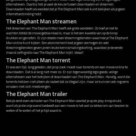
alternatieven. Daarbij heb je vaak de keuze tussen downloaden en streamen.
Downloaden heeft als voordeel dat je The Elephant Man ook kunt bekijken als je geen
internetverbinding hebt.
The Elephant Man streamen
Het streamen van The Elephant Man heeft ook grote voordelen. Zo hoef je niet te
wachten totdat de movie gedownload is, maar is het een kwestie van op de knop
drukken en genieten. Er zijn steeds meer streamingdiensten waarmee je The Elephant
Man online kunt kijken. Een abonnement kost je geen vermogen en veel
streamingdiensten geven je een leuke kennismakingskorting, waardoor je de eerste
maand zelfs gratis naar The Elephant Man kijkt. Ideaal!
The Elephant Man torrent
Er was een tijd, lang geleden, dat je op zoek moest naar torrents om een movie online te
downloaden. Dat is al lang niet meer zo. Er zijn tegenwoordig legio goede, veilige
alternatieven voor het bekijken of downloaden van The Elephant Man. Handig, want die
torrents hebben niet alleen als nadeel dat ze illegaal zijn, maar ze kunnen ook nog eens
virussen met zich meebrengen.
The Elephant Man trailer
Bekijk eerst even de trailer van The Elephant Man voordat je op de play-knop drukt,
want als je die vrije avond besteedt aan een movie is het wel zo lekker om van tevoren te
weten of te weten of het je tijd waard is.