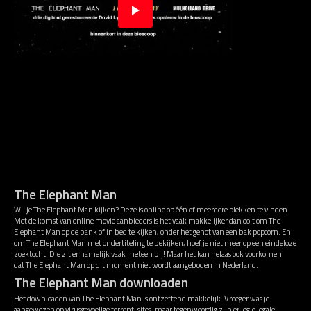
The Elephant Man
Wil je The Elephant Man kijken? Deze is online op één of meerdere plekken te vinden.
Met de komst van online movie aanbieders is het vaak makkelijker dan ooit om The
Elephant Man op de bank of in bed te kijken, onder het genot van een bak popcorn. En
om The Elephant Man met ondertiteling te bekijken, hoef je niet meer op een eindeloze
zoektocht. Die zit er namelijk vaak meteen bij! Maar het kan helaas ook voorkomen
dat The Elephant Man op dit moment niet wordt aangeboden in Nederland.
The Elephant Man downloaden
Het downloaden van The Elephant Man is ontzettend makkelijk. Vroeger was je
aangewezen op virusgevoelige torrent-sites, maar tegenwoordig zijn er legio legale