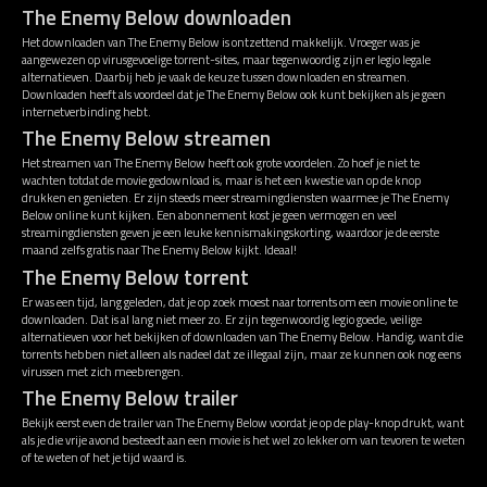
The Enemy Below downloaden
Het downloaden van The Enemy Below is ontzettend makkelijk. Vroeger was je
aangewezen op virusgevoelige torrent-sites, maar tegenwoordig zijn er legio legale
alternatieven. Daarbij heb je vaak de keuze tussen downloaden en streamen.
Downloaden heeft als voordeel dat je The Enemy Below ook kunt bekijken als je geen
internetverbinding hebt.
The Enemy Below streamen
Het streamen van The Enemy Below heeft ook grote voordelen. Zo hoef je niet te
wachten totdat de movie gedownload is, maar is het een kwestie van op de knop
drukken en genieten. Er zijn steeds meer streamingdiensten waarmee je The Enemy
Below online kunt kijken. Een abonnement kost je geen vermogen en veel
streamingdiensten geven je een leuke kennismakingskorting, waardoor je de eerste
maand zelfs gratis naar The Enemy Below kijkt. Ideaal!
The Enemy Below torrent
Er was een tijd, lang geleden, dat je op zoek moest naar torrents om een movie online te
downloaden. Dat is al lang niet meer zo. Er zijn tegenwoordig legio goede, veilige
alternatieven voor het bekijken of downloaden van The Enemy Below. Handig, want die
torrents hebben niet alleen als nadeel dat ze illegaal zijn, maar ze kunnen ook nog eens
virussen met zich meebrengen.
The Enemy Below trailer
Bekijk eerst even de trailer van The Enemy Below voordat je op de play-knop drukt, want
als je die vrije avond besteedt aan een movie is het wel zo lekker om van tevoren te weten
of te weten of het je tijd waard is.