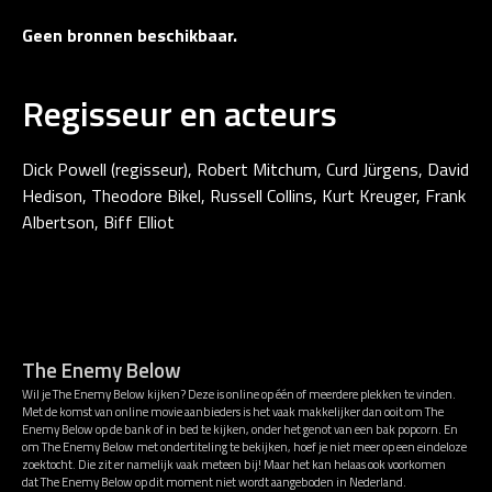
Geen bronnen beschikbaar.
Regisseur en acteurs
Dick Powell (regisseur), Robert Mitchum, Curd Jürgens, David
Hedison, Theodore Bikel, Russell Collins, Kurt Kreuger, Frank
Albertson, Biff Elliot
The Enemy Below
Wil je The Enemy Below kijken? Deze is online op één of meerdere plekken te vinden.
Met de komst van online movie aanbieders is het vaak makkelijker dan ooit om The
Enemy Below op de bank of in bed te kijken, onder het genot van een bak popcorn. En
om The Enemy Below met ondertiteling te bekijken, hoef je niet meer op een eindeloze
zoektocht. Die zit er namelijk vaak meteen bij! Maar het kan helaas ook voorkomen
dat The Enemy Below op dit moment niet wordt aangeboden in Nederland.