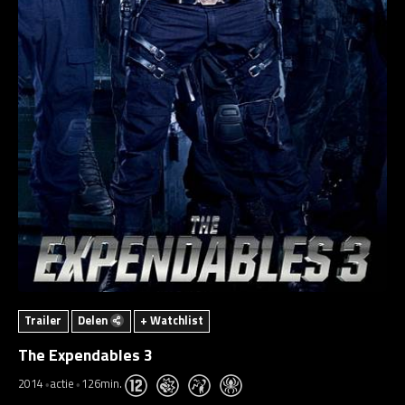
Trailer
Delen
+ Watchlist
The Expendables 3
2014
actie
126min.