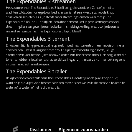
The Expendables 3 streamen
Het streamen van The Expendables 3 heeft ook grote voordelen. Zo hoef je niet te
wachten totdat de movie gedownload is, maar is het een kwestie van op de knop
drukken en genieten. Er zijn steeds meer streamingdiensten waarmee je The
Expendables 3 online kunt kijken. Een abonnement kost je geen vermogen en veel
streamingdiensten geven je een leuke kennismakingskorting, waardoor je de eerste
maand zelfs gratis naar The Expendables 3 kijkt. Ideaal!
The Expendables 3 torrent
Er was een tijd, lang geleden, dat je op zoek moest naar torrents om een movie online te
downloaden. Dat is al lang niet meer zo. Er zijn tegenwoordig legio goede, veilige
alternatieven voor het bekijken of downloaden van The Expendables 3. Handig, want die
torrents hebben niet alleen als nadeel dat ze illegaal zijn, maar ze kunnen ook nog eens
virussen met zich meebrengen.
The Expendables 3 trailer
Bekijk eerst even de trailer van The Expendables 3 voordat je op de play-knop drukt,
want als je die vrije avond besteedt aan een movie is het wel zo lekker om van tevoren te
weten of te weten of het je tijd waard is.
Disclaimer
Algemene voorwaarden