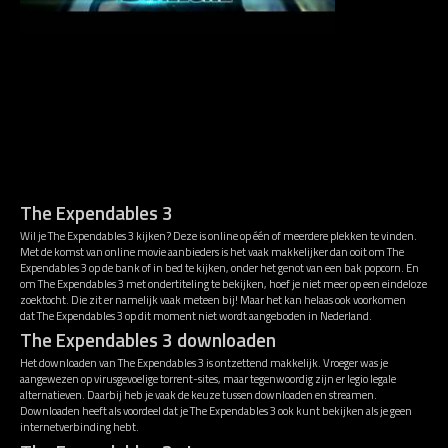
The Expendables 3
Wil je The Expendables 3 kijken? Deze is online op één of meerdere plekken te vinden.
Met de komst van online movie aanbieders is het vaak makkelijker dan ooit om The
Expendables 3 op de bank of in bed te kijken, onder het genot van een bak popcorn. En
om The Expendables 3 met ondertiteling te bekijken, hoef je niet meer op een eindeloze
zoektocht. Die zit er namelijk vaak meteen bij! Maar het kan helaas ook voorkomen
dat The Expendables 3 op dit moment niet wordt aangeboden in Nederland.
The Expendables 3 downloaden
Het downloaden van The Expendables 3 is ontzettend makkelijk. Vroeger was je
aangewezen op virusgevoelige torrent-sites, maar tegenwoordig zijn er legio legale
alternatieven. Daarbij heb je vaak de keuze tussen downloaden en streamen.
Downloaden heeft als voordeel dat je The Expendables 3 ook kunt bekijken als je geen
internetverbinding hebt.