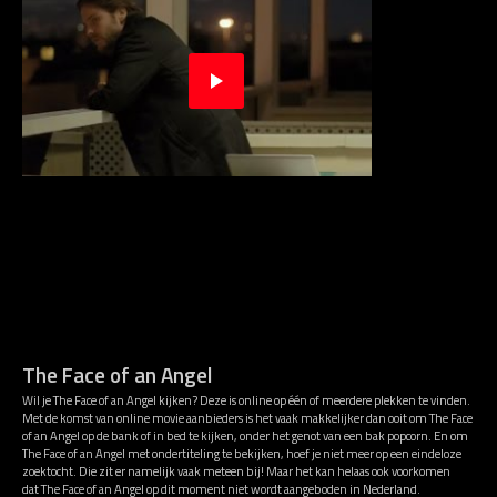
The Face of an Angel
Wil je The Face of an Angel kijken? Deze is online op één of meerdere plekken te vinden.
Met de komst van online movie aanbieders is het vaak makkelijker dan ooit om The Face
of an Angel op de bank of in bed te kijken, onder het genot van een bak popcorn. En om
The Face of an Angel met ondertiteling te bekijken, hoef je niet meer op een eindeloze
zoektocht. Die zit er namelijk vaak meteen bij! Maar het kan helaas ook voorkomen
dat The Face of an Angel op dit moment niet wordt aangeboden in Nederland.