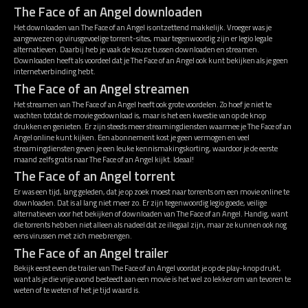
The Face of an Angel downloaden
Het downloaden van The Face of an Angel is ontzettend makkelijk. Vroeger was je
aangewezen op virusgevoelige torrent-sites, maar tegenwoordig zijn er legio legale
alternatieven. Daarbij heb je vaak de keuze tussen downloaden en streamen.
Downloaden heeft als voordeel dat je The Face of an Angel ook kunt bekijken als je geen
internetverbinding hebt.
The Face of an Angel streamen
Het streamen van The Face of an Angel heeft ook grote voordelen. Zo hoef je niet te
wachten totdat de movie gedownload is, maar is het een kwestie van op de knop
drukken en genieten. Er zijn steeds meer streamingdiensten waarmee je The Face of an
Angel online kunt kijken. Een abonnement kost je geen vermogen en veel
streamingdiensten geven je een leuke kennismakingskorting, waardoor je de eerste
maand zelfs gratis naar The Face of an Angel kijkt. Ideaal!
The Face of an Angel torrent
Er was een tijd, lang geleden, dat je op zoek moest naar torrents om een movie online te
downloaden. Dat is al lang niet meer zo. Er zijn tegenwoordig legio goede, veilige
alternatieven voor het bekijken of downloaden van The Face of an Angel. Handig, want
die torrents hebben niet alleen als nadeel dat ze illegaal zijn, maar ze kunnen ook nog
eens virussen met zich meebrengen.
The Face of an Angel trailer
Bekijk eerst even de trailer van The Face of an Angel voordat je op de play-knop drukt,
want als je die vrije avond besteedt aan een movie is het wel zo lekker om van tevoren te
weten of te weten of het je tijd waard is.