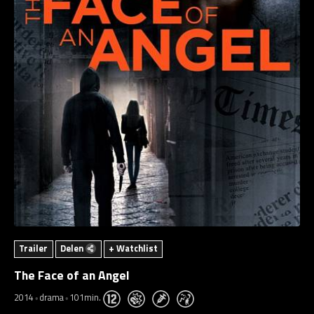
Trailer
Delen
+ Watchlist
The Face of an Angel
2014
drama
101min.