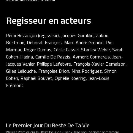
Regisseur en acteurs
Rémi Bezançon (regisseur), Jacques Gamblin, Zabou
Breitman, Déborah François, Marc-André Grondin, Pio
Marmaï, Roger Dumas, Cécile Cassel, Stanley Weber, Sarah
Cohen-Hadria, Camille De Pazzis, Aymeric Cormerais, Jean-
Jacques Vanier, Philippe Lefebvre, François-Xavier Demaison,
Gilles Lellouche, Françoise Brion, Nina Rodriguez, Simon
Cohen, Raphaël Bouvet, Ophélie Koering, Jean-Louis
Frémont
Le Premier Jour Du Reste De Ta Vie
Wil je Le Premier Jour Du Reste De Ta Vie kijken? Deze is online op één of meerdere